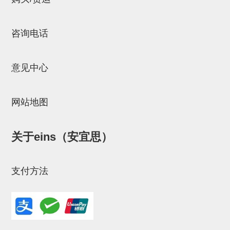
立体框架SUS方钢・方钢端盖・
连接金具
咨询电话
标准夹具
汇流板
意见中心
接头
垫圈・气管接头・微型接头
网站地图
气管・衬套
关于eins（安宜思）
气管剪刀・扎带・固定座
调节器・按键阀・手动按键
支付方法
调速阀
电磁阀接头
微型调节减压阀