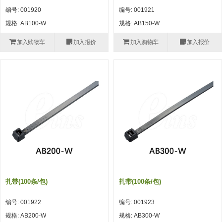
自动型快速交换用夹具(多关节机
抓取
编号: 001920
编号: 001921
(41)
器人用) (34)
微型·矩形·管型气缸 (55)
气缸配件 (55)
机能夹具 (143)
微型·矩形·管型气缸
规格: AB100-W
规格: AB150-W
微型气缸 (33)
矩形气缸 (19)
气缸配件
加入购物车
加入报价
加入购物车
加入报价
微型气缸用配件 (45)
矩形气缸用配件 (8)
机能夹具
水口夹具 (83)
机能夹具 (53)
缓冲材料 (7)
吸着
吸盘 (356)
吸着金具 (120)
其他真空配件 (42)
吸盘
吸盘(嵌入式) (52)
吸盘(TR&TRN) (63)
吸盘用配件(EP海绵、静电消除片)
带金具吸盘(长圆式) (16)
吸盘(薄钢板用) (7)
吸着金具
(12)
吸盘(螺丝固定式) (6)
吸盘(附海绵) (10)
带金具吸盘(波纹管式1.5段) (19)
交换用吸盘 (85)
吸着金具(细微型、微型) (30)
其他真空配件
特殊吸盘(薄钢板可用) (8)
吸盘(自由式&十字&蛇纹) (17)
吸盘(附EP海绵) (6)
带金具吸盘(波纹管式2.5段) (20)
吸着金具(小型) (25)
吸盘套吸盘 (18)
剪切
带金具吸盘(扁平真空式) (30)
吸着金具(大型) (8)
真空发生器、过滤器、确认阀 (14)
气剪 (171)
框架・模组
扎带(100条/包)
扎带(100条/包)
吸着金具(附保持机能) (2)
钢管系列 (265)
型材系列・立体框架SUS (143)
标准夹具 (7)
钢管系列
编号: 001922
编号: 001923
防转式金具(细微型、微型、小型)
钢管系列SUS钢管 (0)
型材系列・立体框架SUS
规格: AB200-W
规格: AB300-W