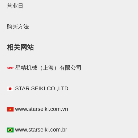
营业日
STAR传感器
限位开关
购买方法
微型开关・限位开关
L型安装版(限位开关用)
相关网站
自动开关(有接点・无接点)
光电传感器
星精机械（上海）有限公司
光电区域传感器
STAR.SEIKI.CO.,LTD
光纤
光放大器
www.starseiki.com.vn
水口夹具确认用
AND基板
www.starseiki.com.br