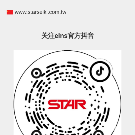
电源通信10单元
www.starseiki.com.tw
螺丝・螺母・垫片
其它非目录商品
关注eins官方抖音
轻量化·树脂部品(微型气缸)
轻量化·树脂部品(吸着金具小型)
轻量化·树脂部品(汇流板)
轻量化·树脂部品(钢管连接器)
STAR机械手维修部品
SP系列 (10)
CS/CZ系列 (14)
CY系列 (47)
VK系列 (2)
SP系列
ES(W)-SII系列 (11)
ESW-III系列 (4)
ES系列 (7)
EG(W)系列 (3)
SP-回转用 (1)
SP-前后用 (2)
SP-上下用 (7)
ES(W)-SII系列
ES(W)-SII-其他消耗品 (3)
ES(W)-SII-电磁阀用 (3)
ES(W)-SII-水口上下用 (5)
CS/CZ系列
CS/CZ-制品上下用 (4)
CS/CZ-姿势部用 (4)
CS/CZ-水口上下用 (4)
CS/CZ-电磁阀用 (2)
ESW-III系列