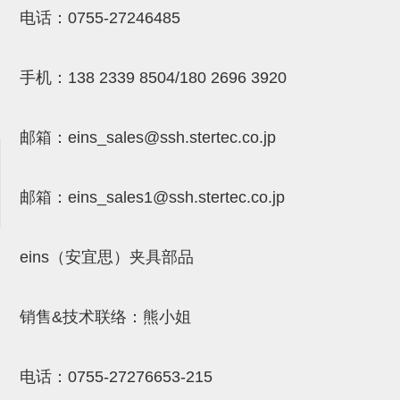
电话：
0755-27246485
NW系列 (34)
微型气剪本体 (3)
NT系列 (13)
NB系列 (6)
气剪备用刀片 (29)
微型气剪备用刀片
微型气剪备用刀片 (32)
剪刀安装部品 (3)
NS系列，NR系列，增压单元 (8)
水口剪刀单元，时间控制器 (2)
NTH系列，NKH系列 (5)
微型气剪用配件
手机：
138 2339 8504/180 2696 3920
微型气剪本体
剪刀安装部品
邮箱：
eins_sales@ssh.stertec.co.jp
NW快速交换部品
NT系列
邮箱：
eins_sales
1@ssh.stertec.co.jp
NS系列，NR系列，增压单元
eins（安宜思）夹具部品
气剪固定架，安装支架
NB系列
销售&技术联络：熊小姐
水口剪刀单元，时间控制器
气剪用备件
电话：
0755-27276653-215