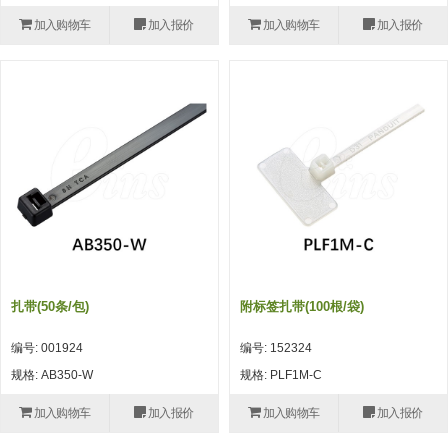
(26)
钢管端盖，钢管切割器，夹持器
立体框架铝型材 (9)
标准夹具
加入购物车
加入报价
加入购物车
加入报价
防转式金具(连接用、角度调整、
(14)
铝材端盖 (3)
标准夹具 (7)
配管部品・传感器
大型) (13)
连接块/支架 (160)
连接块组件 (5)
配管部品・传感器 (154)
其它商品 (20)
配管部品・传感器
固定式/微型气缸用/调整器(其他)
基础框架 (47)
连接块 (16)
汇流板 (8)
其它商品
(16)
吸着框架 (8)
支架 (3)
接头 (49)
螺丝・螺母・垫片 (12)
轻量化·树脂部品
夹取模组 (28)
连接板 (14)
垫圈・气管接头・微型接头 (12)
其它非目录商品 (8)
轻量化·树脂部品(微型气缸) (2)
手动型快速交换用夹具
限位模组 (8)
垫块・垫片 (2)
气管・衬套 (24)
轻量化·树脂部品(吸着金具小型)
自动交换系统
(8)
螺母 (10)
气管剪刀・扎带・固定座 (9)
自动型快速交换用夹具
扎带(50条/包)
附标签扎带(100根/袋)
轻量化·树脂部品(汇流板) (4)
安装板・导轨・连接块・垫块・连
调节器・按键阀・手动按键 (6)
自动型快速交换用夹具-配件
编号: 001924
编号: 152324
接板 (4)
轻量化·树脂部品(钢管连接器) (4)
调速阀 (5)
自动型快速交换用夹具(多关节机
规格: AB350-W
规格: PLF1M-C
基础框架模组 (18)
器人用)
电磁阀接头 (6)
加入购物车
加入报价
加入购物车
加入报价