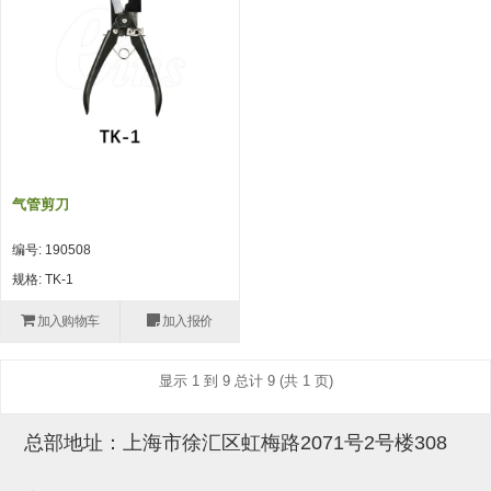
吸盘(附EP海绵)
电源通信10单元 (4)
吸盘用配件(EP海绵、静电消除
片)
特殊吸盘(薄钢板可用)
带金具吸盘(扁平真空式)
气管剪刀
带金具吸盘(长圆式)
编号: 190508
带金具吸盘(波纹管式1.5段)
规格: TK-1
带金具吸盘(波纹管式2.5段)
加入购物车
加入报价
吸盘(薄钢板用)
显示 1 到 9 总计 9 (共 1 页)
交换用吸盘
总部地址：上海市徐汇区虹梅路2071号2号楼308
吸着金具(细微型、微型)