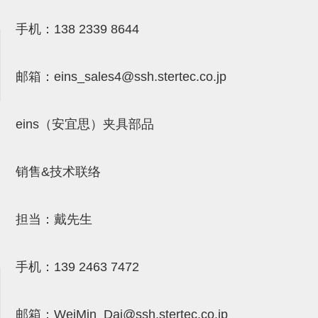
气剪备用刀片
手机：
138 2339 8644
NTH系列，NKH系列
钢管系列SUS钢管
邮箱：
eins_sales4@ssh.stertec.co.jp
钢管端盖，钢管切割器，夹持器
连接块/支架
eins（安宜思）夹具部品
基础框架
吸着框架
销售&技术联络
夹取模组
担当：戴先生
限位模组
立体框架铝型材
手机：
139 2463 7472
铝材端盖
连接块组件
邮箱：
WeiMin_Dai@ssh.stertec.co.jp