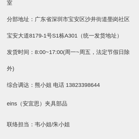
吸着金具(小型)
室
吸着金具(大型)
分部地址：广东省深圳市宝安区沙井街道壆岗社区
吸着金具(附保持机能)
宝安大道8179-1号S1栋A301（统一发货地址）
防转式金具(细微型、微型、小型)
防转式金具(连接用、角度调整、
发货时间：8:00~17:00(周一~周五，法定节假日除
大型)
外)
固定式/微型气缸用/调整器(其他)
综合调达：熊小姐 电话
13823398644
吸盘套吸盘
真空发生器、过滤器、确认阀
eins（安宜思）夹具部品
HNW系列
气剪
联络担当：韦小姐/朱小姐
HNW系列 (18)
微型气剪用配件 (6)
NW快速交换部品 (2)
气剪固定架，安装支架 (5)
气剪用备件 (0)
NW系列