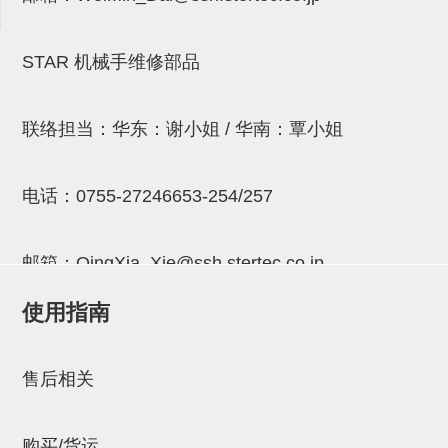
连接块
支架
STAR 机械手维修部品
连接板
联络担当：华东：谢小姐 / 华南：覃小姐
垫块・垫片
螺母
电话：
0755-27246653-254/257
安装板・导轨・连接块・垫块・
连接板
邮箱：
QingXia_Xie@ssh.stertec.co.jp
基础框架模组
使用指南
邮箱：
Chuyin_Qin@ssh.stertec.co.jp
吸着模组
夹取模组
售后相关
限位模组
购买/货运