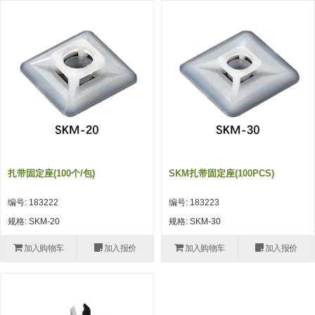
吸着模组 (7)
微型气缸
微型调节减压阀 (4)
夹取模组 (24)
矩形气缸
STAR传感器 (0)
限位模组 (4)
微型气缸用配件
限位开关 (2)
立体框架SUS方钢・方钢端盖・
矩形气缸用配件
微型开关・限位开关 (6)
连接金具 (15)
水口夹具
L型安装版(限位开关用) (4)
机能夹具
自动开关(有接点・无接点) (1)
缓冲材料
光电传感器 (2)
扎带固定座(100个/包)
SKM扎带固定座(100PCS)
吸盘(嵌入式)
光电区域传感器 (1)
编号: 183222
编号: 183223
吸盘(螺丝固定式)
光纤 (2)
规格: SKM-20
规格: SKM-30
吸盘(自由式&十字&蛇纹)
光放大器 (4)
加入购物车
加入报价
加入购物车
加入报价
吸盘(TR&TRN)
水口夹具确认用 (1)
吸盘(附海绵)
AND基板 (4)