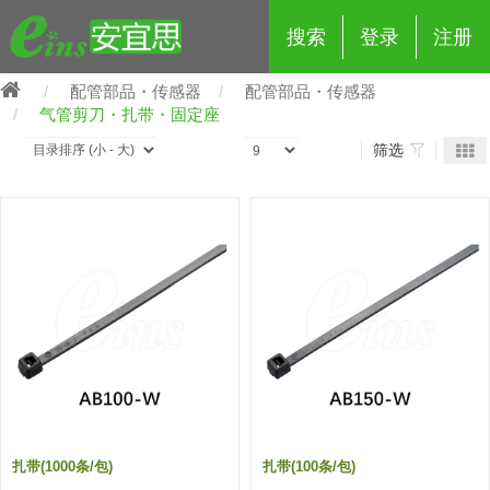
搜索
登录
注册
配管部品・传感器
配管部品・传感器
气管剪刀・扎带・固定座
筛选
eins夹具治具配件
夹具交换 (210)
吸着 (519)
框架・模组 (427)
轻量化·树脂部品 (18)
夹具交换
抓取 (264)
剪切 (171)
配管部品・传感器 (188)
自动化 (2)
手动夹具交换 (15)
手动夹具交换
自动交换系统 (14)
手动型快速交换用夹具 (15)
自动交换系统
自动夹具交换(注塑机机械手用)
自动交换系统 (14)
自动夹具交换(注塑机机械手用)
(139)
自动型快速交换用夹具 (59)
自动型快速交换用夹具-配件 (80)
自动夹具交换(多关节机器人用)
扎带(1000条/包)
扎带(100条/包)
自动夹具交换(多关节机器人用)