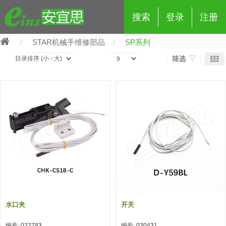
搜索
登录
注册
STAR机械手维修部品
SP系列
筛选
eins夹具治具配件
夹具交换 (210)
吸着 (519)
框架・模组 (427)
轻量化·树脂部品 (18)
夹具交换
抓取 (264)
剪切 (171)
配管部品・传感器 (188)
自动化 (2)
手动夹具交换 (15)
手动夹具交换
自动交换系统 (14)
手动型快速交换用夹具 (15)
自动交换系统
自动夹具交换(注塑机机械手用)
自动交换系统 (14)
自动夹具交换(注塑机机械手用)
水口夹
开关
(139)
自动型快速交换用夹具 (59)
自动型快速交换用夹具-配件 (80)
自动夹具交换(多关节机器人用)
自动夹具交换(多关节机器人用)
编号: 022783
编号: 030431