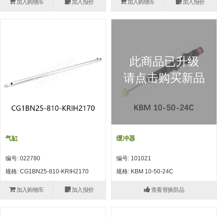
加入购物车
加入报价
加入购物车
加入报价
(26)
钢管端盖，钢管切割器，夹持器
立体框架铝型材 (9)
标准夹具
防转式金具(连接用、角度调整、
(14)
铝材端盖 (3)
标准夹具 (7)
配管部品・传感器
大型) (13)
连接块/支架 (160)
连接块组件 (5)
配管部品・传感器 (154)
其它商品 (20)
配管部品・传感器
此商品已升级
固定式/微型气缸用/调整器(其他)
基础框架 (47)
连接块 (16)
汇流板 (8)
其它商品
请点击购买新品
(16)
吸着框架 (8)
支架 (3)
接头 (49)
螺丝・螺母・垫片 (12)
轻量化·树脂部品
夹取模组 (28)
连接板 (14)
垫圈・气管接头・微型接头 (12)
其它非目录商品 (8)
轻量化·树脂部品(微型气缸) (2)
手动型快速交换用夹具
限位模组 (8)
垫块・垫片 (2)
气管・衬套 (24)
轻量化·树脂部品(吸着金具小型)
自动交换系统
气缸
缓冲器
(8)
螺母 (10)
气管剪刀・扎带・固定座 (9)
自动型快速交换用夹具
编号: 022780
编号: 101021
轻量化·树脂部品(汇流板) (4)
安装板・导轨・连接块・垫块・连
调节器・按键阀・手动按键 (6)
自动型快速交换用夹具-配件
规格: CG1BN25-810-KRIH2170
规格: KBM 10-50-24C
接板 (4)
轻量化·树脂部品(钢管连接器) (4)
调速阀 (5)
自动型快速交换用夹具(多关节机
加入购物车
加入报价
查看替换部品
基础框架模组 (18)
器人用)
电磁阀接头 (6)