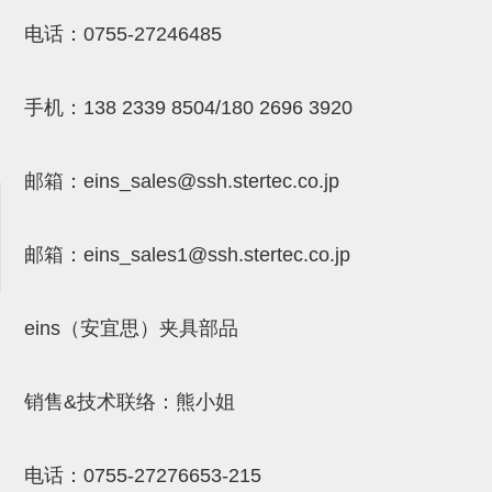
NW系列 (34)
微型气剪本体 (3)
NT系列 (13)
NB系列 (6)
气剪备用刀片 (29)
微型气剪备用刀片
电话：
0755-27246485
微型气剪备用刀片 (32)
剪刀安装部品 (3)
NS系列，NR系列，增压单元 (8)
水口剪刀单元，时间控制器 (2)
NTH系列，NKH系列 (5)
微型气剪用配件
手机：
138 2339 8504/180 2696 3920
微型气剪本体
剪刀安装部品
邮箱：
eins_sales@ssh.stertec.co.jp
NW快速交换部品
NT系列
邮箱：
eins_sales
1@ssh.stertec.co.jp
NS系列，NR系列，增压单元
气剪固定架，安装支架
eins（安宜思）夹具部品
NB系列
销售&技术联络：熊小姐
水口剪刀单元，时间控制器
气剪用备件
电话：
0755-27276653-215