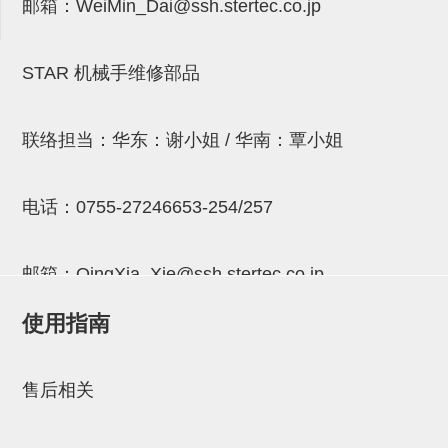
邮箱：
WeiMin_Dai@ssh.stertec.co.jp
连接块
支架
STAR 机械手维修部品
连接板
垫块・垫片
联络担当：华东：谢小姐 / 华南：覃小姐
螺母
电话：
0755-27246653-254/257
安装板・导轨・连接块・垫块・
连接板
邮箱：
QingXia_Xie@ssh.stertec.co.jp
基础框架模组
使用指南
吸着模组
邮箱：
Chuyin_Qin@ssh.stertec.co.jp
夹取模组
售后相关
限位模组