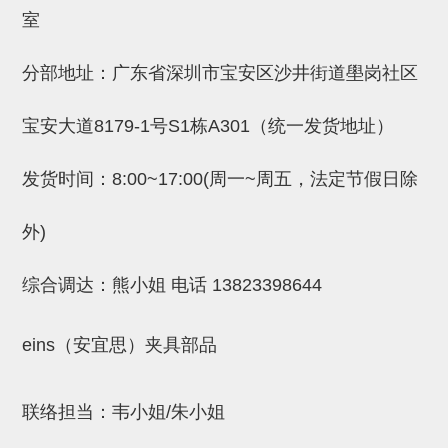
吸着金具(小型)
室
吸着金具(大型)
分部地址：广东省深圳市宝安区沙井街道壆岗社区
吸着金具(附保持机能)
防转式金具(细微型、微型、小型)
宝安大道8179-1号S1栋A301（统一发货地址）
防转式金具(连接用、角度调整、
发货时间：8:00~17:00(周一~周五，法定节假日除
大型)
外)
固定式/微型气缸用/调整器(其他)
吸盘套吸盘
综合调达：熊小姐 电话
13823398644
真空发生器、过滤器、确认阀
eins（安宜思）夹具部品
HNW系列
气剪
联络担当：韦小姐/朱小姐
HNW系列 (18)
微型气剪用配件 (6)
NW快速交换部品 (2)
气剪固定架，安装支架 (5)
气剪用备件 (0)
NW系列