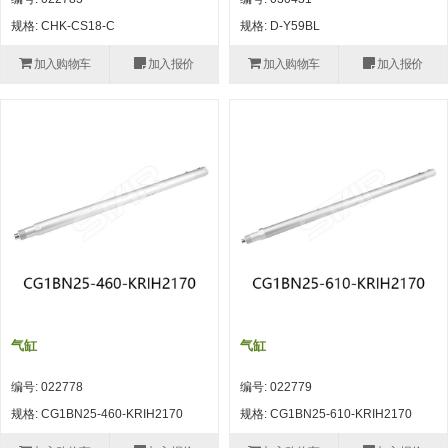
自动型快速交换用夹具(多关节机
抓取
规格: CHK-CS18-C
规格: D-Y59BL
(41)
器人用) (34)
微型·矩形·管型气缸 (55)
气缸配件 (55)
机能夹具 (143)
微型·矩形·管型气缸
加入购物车
加入报价
加入购物车
加入报价
微型气缸 (33)
矩形气缸 (19)
气缸配件
微型气缸用配件 (45)
矩形气缸用配件 (8)
机能夹具
水口夹具 (83)
机能夹具 (53)
缓冲材料 (7)
吸着
吸盘 (356)
吸着金具 (120)
其他真空配件 (42)
吸盘
吸盘(嵌入式) (52)
吸盘(TR&TRN) (63)
吸盘用配件(EP海绵、静电消除片)
带金具吸盘(长圆式) (16)
吸盘(薄钢板用) (7)
吸着金具
(12)
吸盘(螺丝固定式) (6)
吸盘(附海绵) (10)
带金具吸盘(波纹管式1.5段) (19)
交换用吸盘 (85)
吸着金具(细微型、微型) (30)
其他真空配件
特殊吸盘(薄钢板可用) (8)
吸盘(自由式&十字&蛇纹) (17)
吸盘(附EP海绵) (6)
带金具吸盘(波纹管式2.5段) (20)
吸着金具(小型) (25)
吸盘套吸盘 (18)
剪切
气缸
气缸
带金具吸盘(扁平真空式) (30)
吸着金具(大型) (8)
真空发生器、过滤器、确认阀 (14)
气剪 (171)
框架・模组
编号: 022778
编号: 022779
吸着金具(附保持机能) (2)
钢管系列 (265)
型材系列・立体框架SUS (143)
标准夹具 (7)
钢管系列
规格: CG1BN25-460-KRIH2170
规格: CG1BN25-610-KRIH2170
防转式金具(细微型、微型、小型)
钢管系列SUS钢管 (0)
型材系列・立体框架SUS