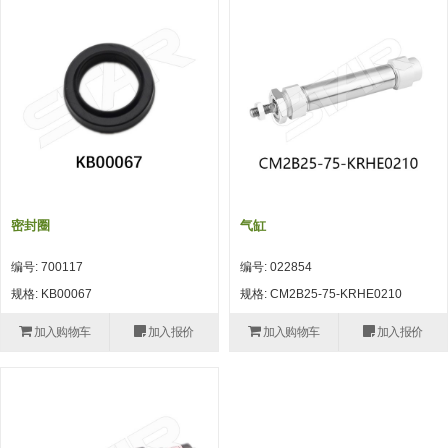
吸着模组 (7)
微型气缸
微型调节减压阀 (4)
夹取模组 (24)
矩形气缸
STAR传感器 (0)
限位模组 (4)
微型气缸用配件
限位开关 (2)
立体框架SUS方钢・方钢端盖・
矩形气缸用配件
微型开关・限位开关 (6)
连接金具 (15)
水口夹具
L型安装版(限位开关用) (4)
机能夹具
自动开关(有接点・无接点) (1)
密封圈
气缸
缓冲材料
光电传感器 (2)
编号: 700117
编号: 022854
吸盘(嵌入式)
光电区域传感器 (1)
规格: KB00067
规格: CM2B25-75-KRHE0210
吸盘(螺丝固定式)
光纤 (2)
加入购物车
加入报价
加入购物车
加入报价
吸盘(自由式&十字&蛇纹)
光放大器 (4)
吸盘(TR&TRN)
水口夹具确认用 (1)
吸盘(附海绵)
AND基板 (4)