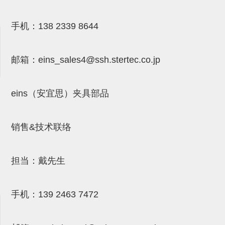
气剪备用刀片
NTH系列，NKH系列
手机：
138 2339 8644
钢管系列SUS钢管
邮箱：
eins_sales4@ssh.stertec.co.jp
钢管端盖，钢管切割器，夹持器
连接块/支架
eins（安宜思）夹具部品
基础框架
吸着框架
销售&技术联络
夹取模组
限位模组
担当：戴先生
立体框架铝型材
手机：
139 2463 7472
铝材端盖
连接块组件