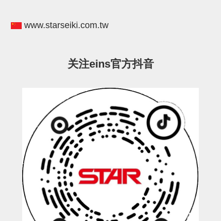
电源通信10单元
螺丝・螺母・垫片
www.starseiki.com.tw
其它非目录商品
轻量化·树脂部品(微型气缸)
关注eins官方抖音
轻量化·树脂部品(吸着金具小型)
轻量化·树脂部品(汇流板)
轻量化·树脂部品(钢管连接器)
STAR机械手维修部品
SP系列 (10)
CS/CZ系列 (14)
CY系列 (47)
VK系列 (2)
SP系列
ES(W)-SII系列 (11)
ESW-III系列 (4)
ES系列 (7)
EG(W)系列 (3)
SP-回转用 (1)
SP-前后用 (2)
SP-上下用 (7)
ES(W)-SII系列
ES(W)-SII-其他消耗品 (3)
ES(W)-SII-电磁阀用 (3)
ES(W)-SII-水口上下用 (5)
CS/CZ系列
CS/CZ-制品上下用 (4)
CS/CZ-姿势部用 (4)
CS/CZ-水口上下用 (4)
CS/CZ-电磁阀用 (2)
ESW-III系列