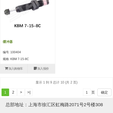
吸盘(附EP海绵)
电源通信10单元 (4)
吸盘用配件(EP海绵、静电消除
片)
特殊吸盘(薄钢板可用)
缓冲器
带金具吸盘(扁平真空式)
编号: 100404
带金具吸盘(长圆式)
规格: KBM 7-15-8C
带金具吸盘(波纹管式1.5段)
加入购物车
加入报价
带金具吸盘(波纹管式2.5段)
显示 1 到 9 总计 10 (共 2 页)
吸盘(薄钢板用)
2
>
>|
1
页
确定
交换用吸盘
吸着金具(细微型、微型)
总部地址：上海市徐汇区虹梅路2071号2号楼308