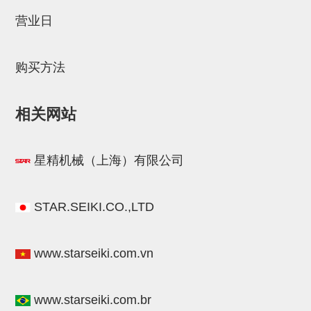
STAR传感器
营业日
限位开关
购买方法
微型开关・限位开关
L型安装版(限位开关用)
相关网站
自动开关(有接点・无接点)
光电传感器
星精机械（上海）有限公司
光电区域传感器
光纤
STAR.SEIKI.CO.,LTD
光放大器
www.starseiki.com.vn
水口夹具确认用
AND基板
www.starseiki.com.br