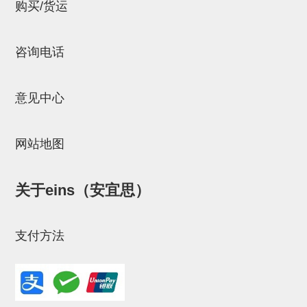
立体框架SUS方钢・方钢端盖・
购买/货运
连接金具
咨询电话
标准夹具
汇流板
意见中心
接头
垫圈・气管接头・微型接头
网站地图
气管・衬套
关于eins（安宜思）
气管剪刀・扎带・固定座
调节器・按键阀・手动按键
支付方法
调速阀
电磁阀接头
微型调节减压阀