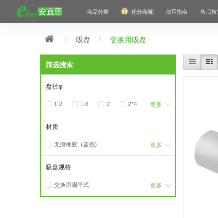
商品分类
积分商城
使用指南
售后相
吸盘
交换用吸盘
筛选搜索
盘径φ
1.2
1.8
2
2*4
更多
3.5
3.5*7
5
材质
5*15
5.5
6
无痕橡胶（蓝色)
6*18
6.5
8
更多
氟（黑色）
8*24
9.300000000000001
吸盘规格
硅胶（白色透明）
10
10*30
11
交换用扁平式
更多
12.7
13
15
交换用波纹管式1.5段
15*45
16
18.5
交换用波纹管式2.5段
19
20
22
24