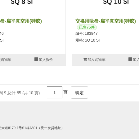
盘-扁平真空用(硅胶)
交换用吸盘-扁平真空用(硅胶)
已售75件
46
编号: 183847
SI
规格: SQ 10 SI
入购物车
加入报价
加入购物车
加
页
确定
到 9 总计 85 (共 10 页)
8179-1号S1栋A301（统一发货地址）