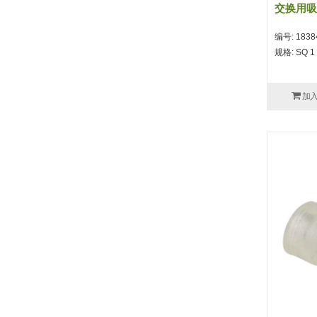
交换用吸
交换用长圆式
24.7
25
30
波纹管式2.5段
32.6
33
35
40
编号: 1838
规格: SQ 1 
43
43.5
50
53
53.5
60
62.2
63
80
加