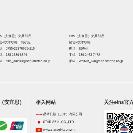
ins（安宜思）夹具部品
eins（安宜思）夹具部品
售&技术联络：熊小姐
销售&技术联络
话：
0755-27276653-215
担当：戴先生
机：
138 2339 8644
手机：
139 2463 7472
箱：
eins_sales4@ssh.stertec.co.jp
邮箱：
WeiMin_Dai@ssh.stertec.co.jp
s（安宜思）
相关网站
关注eins官
星精机械（上海）有限公司
STAR.SEIKI.CO.,LTD
www.starseiki.com.vn