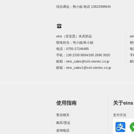
综合调达：熊小姐 电话
13823398644
eins（安宜思）夹具部品
e
联络担当：韦小姐/朱小姐
销
电话：
0755-27246485
电
手机：
138 2339 8504/180 2696 3920
手
邮箱：
eins_sales@ssh.stertec.co.jp
邮
邮箱：
eins_sales
1@ssh.stertec.co.jp
使用指南
关于ein
售后相关
支付方法
购买/货运
咨询电话