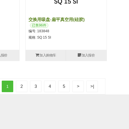
交换用吸盘-扁平真空用(硅胶)
已售96件
编号: 183848
规格: SQ 15 SI
入报价
加入购物车
加入报价
2
3
4
5
>
>|
1