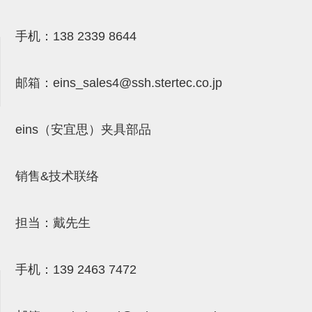
气剪备用刀片
NTH系列，NKH系列
手机：
138 2339 8644
钢管系列SUS钢管
邮箱：
eins_sales4@ssh.stertec.co.jp
钢管端盖，钢管切割器，夹持器
连接块/支架
eins（安宜思）夹具部品
基础框架
吸着框架
销售&技术联络
夹取模组
限位模组
担当：戴先生
立体框架铝型材
手机：
139 2463 7472
铝材端盖
连接块组件