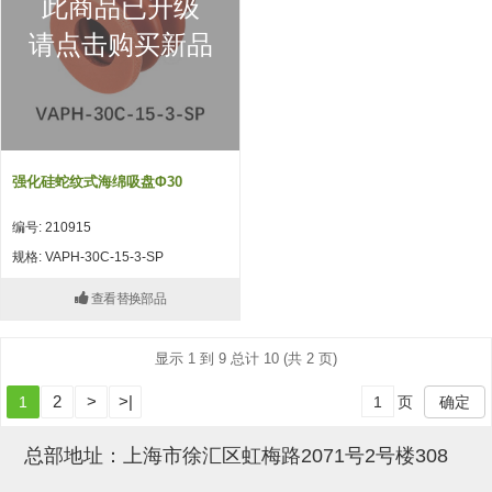
此商品已升级
吸盘(附EP海绵)
电源通信10单元 (4)
请点击购买新品
吸盘用配件(EP海绵、静电消除
片)
特殊吸盘(薄钢板可用)
强化硅蛇纹式海绵吸盘Φ30
带金具吸盘(扁平真空式)
编号: 210915
带金具吸盘(长圆式)
规格: VAPH-30C-15-3-SP
带金具吸盘(波纹管式1.5段)
查看替换部品
带金具吸盘(波纹管式2.5段)
显示 1 到 9 总计 10 (共 2 页)
吸盘(薄钢板用)
2
>
>|
1
页
确定
交换用吸盘
吸着金具(细微型、微型)
总部地址：上海市徐汇区虹梅路2071号2号楼308