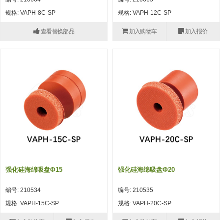
自动型快速交换用夹具(多关节机
抓取
规格: VAPH-8C-SP
规格: VAPH-12C-SP
(41)
器人用) (34)
微型·矩形·管型气缸 (55)
气缸配件 (55)
机能夹具 (143)
微型·矩形·管型气缸
查看替换部品
加入购物车
加入报价
微型气缸 (33)
矩形气缸 (19)
气缸配件
微型气缸用配件 (45)
矩形气缸用配件 (8)
机能夹具
水口夹具 (83)
机能夹具 (53)
缓冲材料 (7)
吸着
吸盘 (356)
吸着金具 (120)
其他真空配件 (42)
吸盘
吸盘(嵌入式) (52)
吸盘(TR&TRN) (63)
吸盘用配件(EP海绵、静电消除片)
带金具吸盘(长圆式) (16)
吸盘(薄钢板用) (7)
吸着金具
(12)
吸盘(螺丝固定式) (6)
吸盘(附海绵) (10)
带金具吸盘(波纹管式1.5段) (19)
交换用吸盘 (85)
吸着金具(细微型、微型) (30)
其他真空配件
特殊吸盘(薄钢板可用) (8)
吸盘(自由式&十字&蛇纹) (17)
吸盘(附EP海绵) (6)
带金具吸盘(波纹管式2.5段) (20)
吸着金具(小型) (25)
吸盘套吸盘 (18)
剪切
强化硅海绵吸盘Φ15
强化硅海绵吸盘Φ20
带金具吸盘(扁平真空式) (30)
吸着金具(大型) (8)
真空发生器、过滤器、确认阀 (14)
气剪 (171)
框架・模组
编号: 210534
编号: 210535
吸着金具(附保持机能) (2)
钢管系列 (265)
型材系列・立体框架SUS (143)
标准夹具 (7)
钢管系列
规格: VAPH-15C-SP
规格: VAPH-20C-SP
防转式金具(细微型、微型、小型)
钢管系列SUS钢管 (0)
型材系列・立体框架SUS