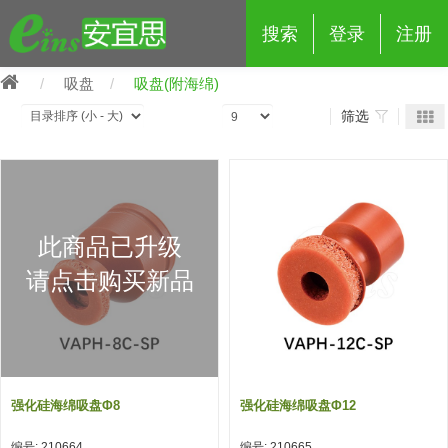
搜索
登录
注册
吸盘
吸盘(附海绵)
筛选
eins夹具治具配件
此商品已升级
夹具交换 (210)
吸着 (519)
框架・模组 (427)
轻量化·树脂部品 (18)
夹具交换
请点击购买新品
抓取 (264)
剪切 (171)
配管部品・传感器 (188)
自动化 (2)
手动夹具交换 (15)
手动夹具交换
自动交换系统 (14)
手动型快速交换用夹具 (15)
自动交换系统
自动夹具交换(注塑机机械手用)
自动交换系统 (14)
自动夹具交换(注塑机机械手用)
强化硅海绵吸盘Φ8
强化硅海绵吸盘Φ12
(139)
自动型快速交换用夹具 (59)
自动型快速交换用夹具-配件 (80)
自动夹具交换(多关节机器人用)
自动夹具交换(多关节机器人用)
编号: 210664
编号: 210665