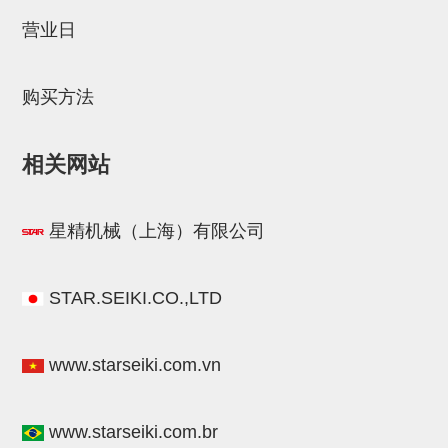
STAR传感器
营业日
限位开关
购买方法
微型开关・限位开关
L型安装版(限位开关用)
相关网站
自动开关(有接点・无接点)
光电传感器
星精机械（上海）有限公司
光电区域传感器
光纤
STAR.SEIKI.CO.,LTD
光放大器
www.starseiki.com.vn
水口夹具确认用
AND基板
www.starseiki.com.br