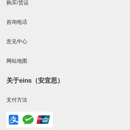
立体框架SUS方钢・方钢端盖・
购买/货运
连接金具
咨询电话
标准夹具
汇流板
意见中心
接头
垫圈・气管接头・微型接头
网站地图
气管・衬套
关于eins（安宜思）
气管剪刀・扎带・固定座
调节器・按键阀・手动按键
支付方法
调速阀
电磁阀接头
微型调节减压阀