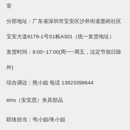
吸着金具(小型)
室
吸着金具(大型)
分部地址：广东省深圳市宝安区沙井街道壆岗社区
吸着金具(附保持机能)
防转式金具(细微型、微型、小型)
宝安大道8179-1号S1栋A301（统一发货地址）
防转式金具(连接用、角度调整、
发货时间：8:00~17:00(周一~周五，法定节假日除
大型)
外)
固定式/微型气缸用/调整器(其他)
吸盘套吸盘
综合调达：熊小姐 电话
13823398644
真空发生器、过滤器、确认阀
eins（安宜思）夹具部品
HNW系列
气剪
联络担当：韦小姐/朱小姐
HNW系列 (18)
微型气剪用配件 (6)
NW快速交换部品 (2)
气剪固定架，安装支架 (5)
气剪用备件 (0)
NW系列