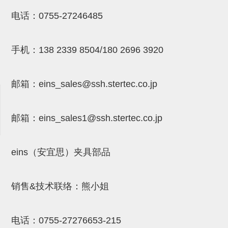
NW系列 (34)
微型气剪本体 (3)
NT系列 (13)
NB系列 (6)
气剪备用刀片 (29)
微型气剪备用刀片
电话：
0755-27246485
微型气剪备用刀片 (32)
剪刀安装部品 (3)
NS系列，NR系列，增压单元 (8)
水口剪刀单元，时间控制器 (2)
NTH系列，NKH系列 (5)
微型气剪用配件
手机：
138 2339 8504/180 2696 3920
微型气剪本体
剪刀安装部品
邮箱：
eins_sales@ssh.stertec.co.jp
NW快速交换部品
NT系列
邮箱：
eins_sales
1@ssh.stertec.co.jp
NS系列，NR系列，增压单元
气剪固定架，安装支架
eins（安宜思）夹具部品
NB系列
销售&技术联络：熊小姐
水口剪刀单元，时间控制器
气剪用备件
电话：
0755-27276653-215