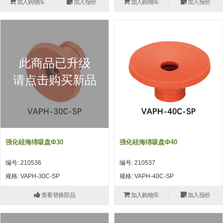
加入购物车
加入报价
加入购物车
加入报价
(26)
钢管端盖，钢管切割器，夹持器
立体框架铝型材 (9)
标准夹具
防转式金具(连接用、角度调整、
(14)
铝材端盖 (3)
标准夹具 (7)
配管部品・传感器
大型) (13)
连接块/支架 (160)
连接块组件 (5)
配管部品・传感器 (154)
其它商品 (20)
配管部品・传感器
此商品已升级
固定式/微型气缸用/调整器(其他)
基础框架 (47)
连接块 (16)
汇流板 (8)
其它商品
请点击购买新品
(16)
吸着框架 (8)
支架 (3)
接头 (49)
螺丝・螺母・垫片 (12)
轻量化·树脂部品
夹取模组 (28)
连接板 (14)
垫圈・气管接头・微型接头 (12)
其它非目录商品 (8)
轻量化·树脂部品(微型气缸) (2)
手动型快速交换用夹具
限位模组 (8)
垫块・垫片 (2)
气管・衬套 (24)
轻量化·树脂部品(吸着金具小型)
自动交换系统
强化硅海绵吸盘Φ30
强化硅海绵吸盘Φ40
(8)
螺母 (10)
气管剪刀・扎带・固定座 (9)
自动型快速交换用夹具
编号: 210536
编号: 210537
轻量化·树脂部品(汇流板) (4)
安装板・导轨・连接块・垫块・连
调节器・按键阀・手动按键 (6)
自动型快速交换用夹具-配件
规格: VAPH-30C-SP
规格: VAPH-40C-SP
接板 (4)
轻量化·树脂部品(钢管连接器) (4)
调速阀 (5)
自动型快速交换用夹具(多关节机
查看替换部品
加入购物车
加入报价
基础框架模组 (18)
器人用)
电磁阀接头 (6)