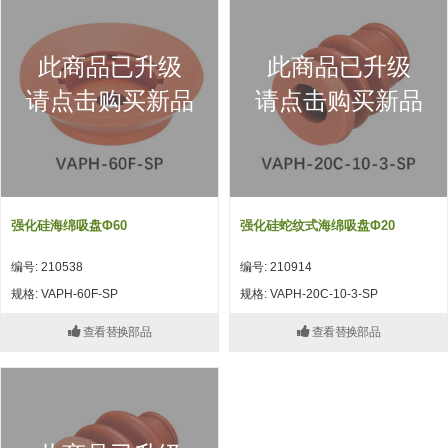
吸着模组 (7)
微型气缸
微型调节减压阀 (4)
夹取模组 (24)
矩形气缸
STAR传感器 (0)
此商品已升级
此商品已升级
限位模组 (4)
微型气缸用配件
限位开关 (2)
请点击购买新品
请点击购买新品
立体框架SUS方钢・方钢端盖・
矩形气缸用配件
微型开关・限位开关 (6)
连接金具 (15)
水口夹具
L型安装版(限位开关用) (4)
机能夹具
自动开关(有接点・无接点) (1)
强化硅海绵吸盘Φ60
强化硅蛇纹式海绵吸盘Φ20
缓冲材料
光电传感器 (2)
编号: 210538
编号: 210914
吸盘(嵌入式)
光电区域传感器 (1)
规格: VAPH-60F-SP
规格: VAPH-20C-10-3-SP
吸盘(螺丝固定式)
光纤 (2)
查看替换部品
查看替换部品
吸盘(自由式&十字&蛇纹)
光放大器 (4)
吸盘(TR&TRN)
水口夹具确认用 (1)
吸盘(附海绵)
AND基板 (4)