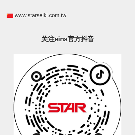
电源通信10单元
螺丝・螺母・垫片
www.starseiki.com.tw
其它非目录商品
轻量化·树脂部品(微型气缸)
关注eins官方抖音
轻量化·树脂部品(吸着金具小型)
轻量化·树脂部品(汇流板)
轻量化·树脂部品(钢管连接器)
STAR机械手维修部品
SP系列 (10)
CS/CZ系列 (14)
CY系列 (47)
VK系列 (2)
SP系列
ES(W)-SII系列 (11)
ESW-III系列 (4)
ES系列 (7)
EG(W)系列 (3)
SP-回转用 (1)
SP-前后用 (2)
SP-上下用 (7)
ES(W)-SII系列
ES(W)-SII-其他消耗品 (3)
ES(W)-SII-电磁阀用 (3)
ES(W)-SII-水口上下用 (5)
CS/CZ系列
CS/CZ-制品上下用 (4)
CS/CZ-姿势部用 (4)
CS/CZ-水口上下用 (4)
CS/CZ-电磁阀用 (2)
ESW-III系列