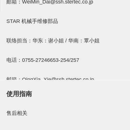
邮箱：
WeiMin_Dai@ssh.stertec.co.jp
连接块
支架
STAR 机械手维修部品
连接板
垫块・垫片
联络担当：华东：谢小姐 / 华南：覃小姐
螺母
电话：
0755-27246653-254/257
安装板・导轨・连接块・垫块・
连接板
邮箱：
QingXia_Xie@ssh.stertec.co.jp
基础框架模组
使用指南
吸着模组
邮箱：
Chuyin_Qin@ssh.stertec.co.jp
夹取模组
售后相关
限位模组