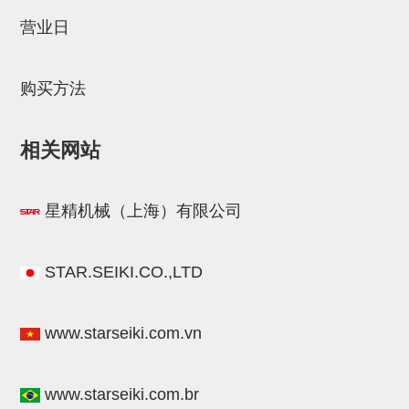
STAR传感器
营业日
限位开关
购买方法
微型开关・限位开关
L型安装版(限位开关用)
相关网站
自动开关(有接点・无接点)
光电传感器
星精机械（上海）有限公司
光电区域传感器
光纤
STAR.SEIKI.CO.,LTD
光放大器
www.starseiki.com.vn
水口夹具确认用
AND基板
www.starseiki.com.br