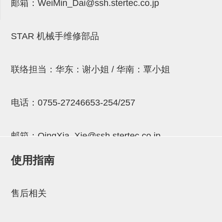
邮箱：
WeiMin_Dai@ssh.stertec.co.jp
连接块
支架
STAR 机械手维修部品
连接板
垫块・垫片
联络担当：华东：谢小姐 / 华南：覃小姐
螺母
电话：
0755-27246653-254/257
安装板・导轨・连接块・垫块・
连接板
邮箱：
QingXia_Xie@ssh.stertec.co.jp
基础框架模组
使用指南
吸着模组
邮箱：
Chuyin_Qin@ssh.stertec.co.jp
夹取模组
售后相关
限位模组