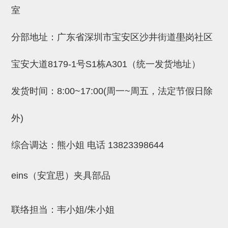
吸着金具(小型)
室
吸着金具(大型)
分部地址：广东省深圳市宝安区沙井街道壆岗社区
吸着金具(附保持机能)
防转式金具(细微型、微型、小型)
宝安大道8179-1号S1栋A301（统一发货地址）
防转式金具(连接用、角度调整、
发货时间：8:00~17:00(周一~周五，法定节假日除
大型)
外)
固定式/微型气缸用/调整器(其他)
吸盘套吸盘
综合调达：熊小姐 电话
13823398644
真空发生器、过滤器、确认阀
eins（安宜思）夹具部品
HNW系列
气剪
联络担当：韦小姐/朱小姐
HNW系列 (18)
微型气剪用配件 (6)
NW快速交换部品 (2)
气剪固定架，安装支架 (5)
气剪用备件 (0)
NW系列