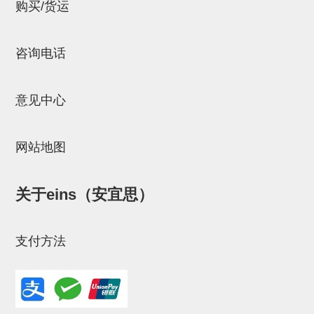
立体框架SUS方钢・方钢端盖・
购买/货运
连接金具
咨询电话
标准夹具
汇流板
意见中心
接头
垫圈・气管接头・微型接头
网站地图
气管・衬套
关于eins（安宜思）
气管剪刀・扎带・固定座
调节器・按键阀・手动按键
支付方法
调速阀
电磁阀接头
微型调节减压阀