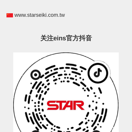
电源通信10单元
螺丝・螺母・垫片
www.starseiki.com.tw
其它非目录商品
轻量化·树脂部品(微型气缸)
关注eins官方抖音
轻量化·树脂部品(吸着金具小型)
轻量化·树脂部品(汇流板)
轻量化·树脂部品(钢管连接器)
STAR机械手维修部品
SP系列 (10)
CS/CZ系列 (14)
CY系列 (47)
VK系列 (2)
SP系列
ES(W)-SII系列 (11)
ESW-III系列 (4)
ES系列 (7)
EG(W)系列 (3)
SP-回转用 (1)
SP-前后用 (2)
SP-上下用 (7)
ES(W)-SII系列
ES(W)-SII-其他消耗品 (3)
ES(W)-SII-电磁阀用 (3)
ES(W)-SII-水口上下用 (5)
CS/CZ系列
CS/CZ-制品上下用 (4)
CS/CZ-姿势部用 (4)
CS/CZ-水口上下用 (4)
CS/CZ-电磁阀用 (2)
ESW-III系列