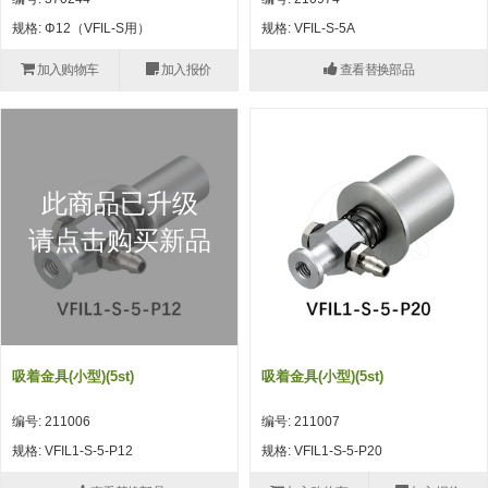
自动型快速交换用夹具(多关节机
抓取
规格: Φ12（VFIL-S用）
规格: VFIL-S-5A
(41)
器人用) (34)
微型·矩形·管型气缸 (55)
气缸配件 (55)
机能夹具 (143)
微型·矩形·管型气缸
加入购物车
加入报价
查看替换部品
微型气缸 (33)
矩形气缸 (19)
气缸配件
微型气缸用配件 (45)
矩形气缸用配件 (8)
机能夹具
水口夹具 (83)
机能夹具 (53)
缓冲材料 (7)
吸着
此商品已升级
吸盘 (356)
吸着金具 (120)
其他真空配件 (42)
吸盘
请点击购买新品
吸盘(嵌入式) (52)
吸盘(TR&TRN) (63)
吸盘用配件(EP海绵、静电消除片)
带金具吸盘(长圆式) (16)
吸盘(薄钢板用) (7)
吸着金具
(12)
吸盘(螺丝固定式) (6)
吸盘(附海绵) (10)
带金具吸盘(波纹管式1.5段) (19)
交换用吸盘 (85)
吸着金具(细微型、微型) (30)
其他真空配件
特殊吸盘(薄钢板可用) (8)
吸盘(自由式&十字&蛇纹) (17)
吸盘(附EP海绵) (6)
带金具吸盘(波纹管式2.5段) (20)
吸着金具(小型) (25)
吸盘套吸盘 (18)
剪切
吸着金具(小型)(5st)
吸着金具(小型)(5st)
带金具吸盘(扁平真空式) (30)
吸着金具(大型) (8)
真空发生器、过滤器、确认阀 (14)
气剪 (171)
框架・模组
编号: 211006
编号: 211007
吸着金具(附保持机能) (2)
钢管系列 (265)
型材系列・立体框架SUS (143)
标准夹具 (7)
钢管系列
规格: VFIL1-S-5-P12
规格: VFIL1-S-5-P20
防转式金具(细微型、微型、小型)
钢管系列SUS钢管 (0)
型材系列・立体框架SUS