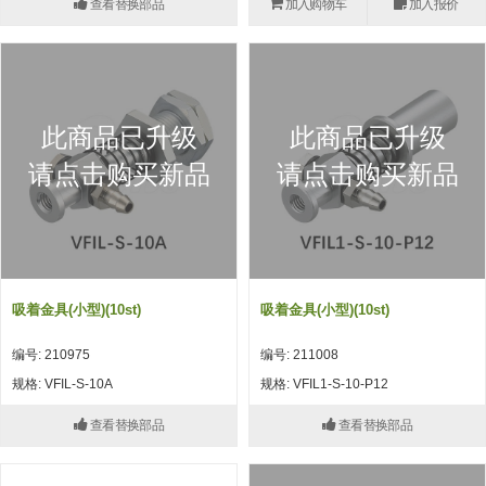
查看替换部品
加入购物车
加入报价
(26)
钢管端盖，钢管切割器，夹持器
立体框架铝型材 (9)
标准夹具
防转式金具(连接用、角度调整、
(14)
铝材端盖 (3)
标准夹具 (7)
配管部品・传感器
大型) (13)
连接块/支架 (160)
连接块组件 (5)
配管部品・传感器 (154)
其它商品 (20)
配管部品・传感器
此商品已升级
此商品已升级
固定式/微型气缸用/调整器(其他)
基础框架 (47)
连接块 (16)
汇流板 (8)
其它商品
请点击购买新品
请点击购买新品
(16)
吸着框架 (8)
支架 (3)
接头 (49)
螺丝・螺母・垫片 (12)
轻量化·树脂部品
夹取模组 (28)
连接板 (14)
垫圈・气管接头・微型接头 (12)
其它非目录商品 (8)
轻量化·树脂部品(微型气缸) (2)
手动型快速交换用夹具
限位模组 (8)
垫块・垫片 (2)
气管・衬套 (24)
轻量化·树脂部品(吸着金具小型)
自动交换系统
吸着金具(小型)(10st)
吸着金具(小型)(10st)
(8)
螺母 (10)
气管剪刀・扎带・固定座 (9)
自动型快速交换用夹具
编号: 210975
编号: 211008
轻量化·树脂部品(汇流板) (4)
安装板・导轨・连接块・垫块・连
调节器・按键阀・手动按键 (6)
自动型快速交换用夹具-配件
规格: VFIL-S-10A
规格: VFIL1-S-10-P12
接板 (4)
轻量化·树脂部品(钢管连接器) (4)
调速阀 (5)
自动型快速交换用夹具(多关节机
查看替换部品
查看替换部品
基础框架模组 (18)
器人用)
电磁阀接头 (6)