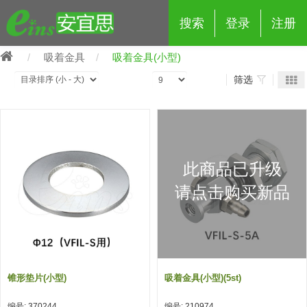
搜索
登录
注册
吸着金具
吸着金具(小型)
筛选
eins夹具治具配件
此商品已升级
夹具交换 (210)
吸着 (519)
框架・模组 (427)
轻量化·树脂部品 (18)
夹具交换
请点击购买新品
抓取 (264)
剪切 (171)
配管部品・传感器 (188)
自动化 (2)
手动夹具交换 (15)
手动夹具交换
自动交换系统 (14)
手动型快速交换用夹具 (15)
自动交换系统
自动夹具交换(注塑机机械手用)
自动交换系统 (14)
自动夹具交换(注塑机机械手用)
锥形垫片(小型)
吸着金具(小型)(5st)
(139)
自动型快速交换用夹具 (59)
自动型快速交换用夹具-配件 (80)
自动夹具交换(多关节机器人用)
自动夹具交换(多关节机器人用)
编号: 370244
编号: 210974