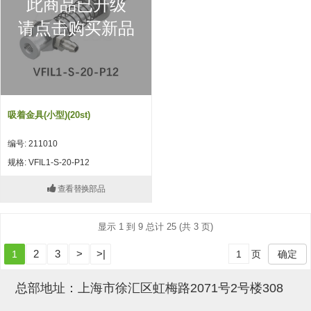
此商品已升级
吸盘(附EP海绵)
电源通信10单元 (4)
请点击购买新品
吸盘用配件(EP海绵、静电消除
片)
特殊吸盘(薄钢板可用)
吸着金具(小型)(20st)
带金具吸盘(扁平真空式)
编号: 211010
带金具吸盘(长圆式)
规格: VFIL1-S-20-P12
带金具吸盘(波纹管式1.5段)
查看替换部品
带金具吸盘(波纹管式2.5段)
显示 1 到 9 总计 25 (共 3 页)
吸盘(薄钢板用)
2
3
>
>|
1
页
确定
交换用吸盘
吸着金具(细微型、微型)
总部地址：上海市徐汇区虹梅路2071号2号楼308