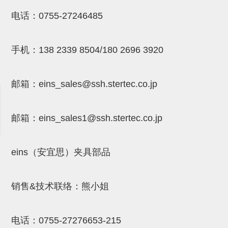
NW系列 (34)
微型气剪本体 (3)
NT系列 (13)
NB系列 (6)
气剪备用刀片 (29)
微型气剪备用刀片
电话：
0755-27246485
微型气剪备用刀片 (32)
剪刀安装部品 (3)
NS系列，NR系列，增压单元 (8)
水口剪刀单元，时间控制器 (2)
NTH系列，NKH系列 (5)
微型气剪用配件
手机：
138 2339 8504/180 2696 3920
微型气剪本体
剪刀安装部品
邮箱：
eins_sales@ssh.stertec.co.jp
NW快速交换部品
NT系列
邮箱：
eins_sales
1@ssh.stertec.co.jp
NS系列，NR系列，增压单元
气剪固定架，安装支架
eins（安宜思）夹具部品
NB系列
销售&技术联络：熊小姐
水口剪刀单元，时间控制器
气剪用备件
电话：
0755-27276653-215