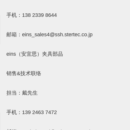
气剪备用刀片
NTH系列，NKH系列
手机：
138 2339 8644
钢管系列SUS钢管
邮箱：
eins_sales4@ssh.stertec.co.jp
钢管端盖，钢管切割器，夹持器
连接块/支架
eins（安宜思）夹具部品
基础框架
吸着框架
销售&技术联络
夹取模组
限位模组
担当：戴先生
立体框架铝型材
手机：
139 2463 7472
铝材端盖
连接块组件