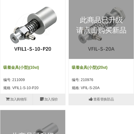
吸着模组 (7)
微型气缸
微型调节减压阀 (4)
夹取模组 (24)
矩形气缸
STAR传感器 (0)
此商品已升级
限位模组 (4)
微型气缸用配件
限位开关 (2)
请点击购买新品
立体框架SUS方钢・方钢端盖・
矩形气缸用配件
微型开关・限位开关 (6)
连接金具 (15)
水口夹具
L型安装版(限位开关用) (4)
机能夹具
自动开关(有接点・无接点) (1)
吸着金具(小型)(10st)
吸着金具(小型)(20st)
缓冲材料
光电传感器 (2)
编号: 211009
编号: 210976
吸盘(嵌入式)
光电区域传感器 (1)
规格: VFIL1-S-10-P20
规格: VFIL-S-20A
吸盘(螺丝固定式)
光纤 (2)
加入购物车
加入报价
查看替换部品
吸盘(自由式&十字&蛇纹)
光放大器 (4)
吸盘(TR&TRN)
水口夹具确认用 (1)
吸盘(附海绵)
AND基板 (4)