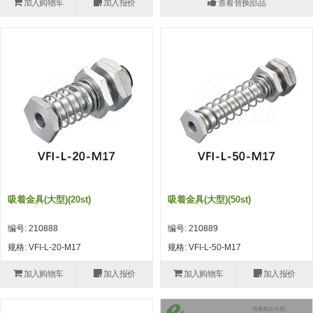
加入购物车
加入报价
查看替换部品
(26)
钢管端盖，钢管切割器，夹持器
立体框架铝型材 (9)
标准夹具
防转式金具(连接用、角度调整、
(14)
铝材端盖 (3)
标准夹具 (7)
配管部品・传感器
大型) (13)
连接块/支架 (160)
连接块组件 (5)
配管部品・传感器 (154)
其它商品 (20)
配管部品・传感器
固定式/微型气缸用/调整器(其他)
基础框架 (47)
连接块 (16)
汇流板 (8)
其它商品
(16)
吸着框架 (8)
支架 (3)
接头 (49)
螺丝・螺母・垫片 (12)
轻量化·树脂部品
夹取模组 (28)
连接板 (14)
垫圈・气管接头・微型接头 (12)
其它非目录商品 (8)
轻量化·树脂部品(微型气缸) (2)
手动型快速交换用夹具
限位模组 (8)
垫块・垫片 (2)
气管・衬套 (24)
轻量化·树脂部品(吸着金具小型)
自动交换系统
吸着金具(大型)(20st)
吸着金具(大型)(50st)
(8)
螺母 (10)
气管剪刀・扎带・固定座 (9)
自动型快速交换用夹具
编号: 210888
编号: 210889
轻量化·树脂部品(汇流板) (4)
安装板・导轨・连接块・垫块・连
调节器・按键阀・手动按键 (6)
自动型快速交换用夹具-配件
规格: VFI-L-20-M17
规格: VFI-L-50-M17
接板 (4)
轻量化·树脂部品(钢管连接器) (4)
调速阀 (5)
自动型快速交换用夹具(多关节机
加入购物车
加入报价
加入购物车
加入报价
基础框架模组 (18)
器人用)
电磁阀接头 (6)