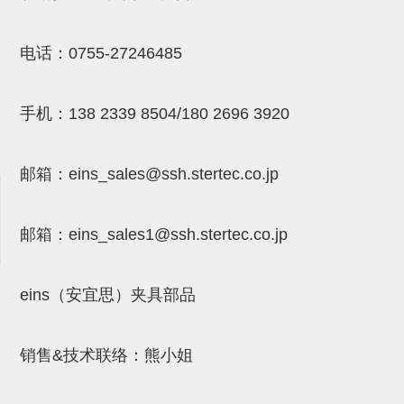
吸着金具(小型)
吸着金具(大型)
电话：
0755-27246485
吸着金具(附保持机能)
防转式金具(细微型、微型、小型)
手机：
138 2339 8504/180 2696 3920
防转式金具(连接用、角度调整、
邮箱：
eins_sales@ssh.stertec.co.jp
大型)
固定式/微型气缸用/调整器(其他)
邮箱：
eins_sales
1@ssh.stertec.co.jp
吸盘套吸盘
真空发生器、过滤器、确认阀
eins（安宜思）夹具部品
HNW系列
气剪
销售&技术联络：熊小姐
HNW系列 (18)
微型气剪用配件 (6)
NW快速交换部品 (2)
气剪固定架，安装支架 (5)
气剪用备件 (0)
NW系列