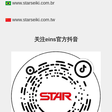
www.starseiki.com.br
STAR传感器
限位开关
www.starseiki.com.tw
微型开关・限位开关
L型安装版(限位开关用)
关注eins官方抖音
自动开关(有接点・无接点)
光电传感器
光电区域传感器
光纤
光放大器
水口夹具确认用
AND基板