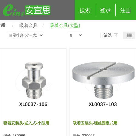
搜索
登录
注册
吸着金具
吸着金具(大型)
筛选
eins夹具治具配件
夹具交换 (210)
吸着 (519)
框架・模组 (427)
轻量化·树脂部品 (18)
夹具交换
抓取 (264)
剪切 (171)
配管部品・传感器 (188)
自动化 (2)
手动夹具交换 (15)
手动夹具交换
自动交换系统 (14)
手动型快速交换用夹具 (15)
自动交换系统
自动夹具交换(注塑机机械手用)
自动交换系统 (14)
自动夹具交换(注塑机机械手用)
吸着安装头-嵌入式-小型用
吸着安装头-螺丝固定式用
(139)
自动型快速交换用夹具 (59)
自动型快速交换用夹具-配件 (80)
自动夹具交换(多关节机器人用)
自动夹具交换(多关节机器人用)
编号: 230066
编号: 230067