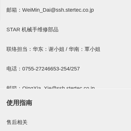
气剪备用刀片
邮箱：
WeiMin_Dai@ssh.stertec.co.jp
NTH系列，NKH系列
钢管系列SUS钢管
STAR 机械手维修部品
钢管端盖，钢管切割器，夹持器
连接块/支架
联络担当：华东：谢小姐 / 华南：覃小姐
基础框架
电话：
0755-27246653-254/257
吸着框架
夹取模组
邮箱：
QingXia_Xie@ssh.stertec.co.jp
限位模组
使用指南
立体框架铝型材
邮箱：
Chuyin_Qin@ssh.stertec.co.jp
铝材端盖
售后相关
连接块组件