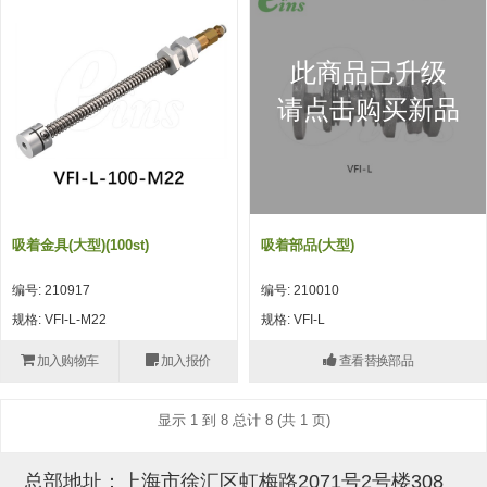
吸着模组 (7)
微型气缸
微型调节减压阀 (4)
夹取模组 (24)
矩形气缸
STAR传感器 (0)
此商品已升级
限位模组 (4)
微型气缸用配件
限位开关 (2)
请点击购买新品
立体框架SUS方钢・方钢端盖・
矩形气缸用配件
微型开关・限位开关 (6)
连接金具 (15)
水口夹具
L型安装版(限位开关用) (4)
机能夹具
自动开关(有接点・无接点) (1)
吸着金具(大型)(100st)
吸着部品(大型)
缓冲材料
光电传感器 (2)
编号: 210917
编号: 210010
吸盘(嵌入式)
光电区域传感器 (1)
规格: VFI-L-M22
规格: VFI-L
吸盘(螺丝固定式)
光纤 (2)
加入购物车
加入报价
查看替换部品
吸盘(自由式&十字&蛇纹)
光放大器 (4)
显示 1 到 8 总计 8 (共 1 页)
吸盘(TR&TRN)
水口夹具确认用 (1)
吸盘(附海绵)
AND基板 (4)
总部地址：上海市徐汇区虹梅路2071号2号楼308