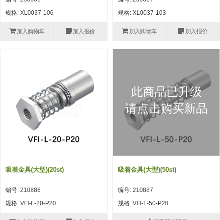
自动型快速交换用夹具(多关节机
抓取
规格: XL0037-106
规格: XL0037-103
(41)
器人用) (34)
微型·矩形·管型气缸 (55)
气缸配件 (55)
机能夹具 (143)
微型·矩形·管型气缸
加入购物车
加入报价
加入购物车
加入报价
微型气缸 (33)
矩形气缸 (19)
气缸配件
微型气缸用配件 (45)
矩形气缸用配件 (8)
机能夹具
水口夹具 (83)
机能夹具 (53)
缓冲材料 (7)
吸着
此商品已升级
吸盘 (356)
吸着金具 (120)
其他真空配件 (42)
吸盘
请点击购买新品
吸盘(嵌入式) (52)
吸盘(TR&TRN) (63)
吸盘用配件(EP海绵、静电消除片)
带金具吸盘(长圆式) (16)
吸盘(薄钢板用) (7)
吸着金具
(12)
吸盘(螺丝固定式) (6)
吸盘(附海绵) (10)
带金具吸盘(波纹管式1.5段) (19)
交换用吸盘 (85)
吸着金具(细微型、微型) (30)
其他真空配件
特殊吸盘(薄钢板可用) (8)
吸盘(自由式&十字&蛇纹) (17)
吸盘(附EP海绵) (6)
带金具吸盘(波纹管式2.5段) (20)
吸着金具(小型) (25)
吸盘套吸盘 (18)
剪切
吸着金具(大型)(20st)
吸着金具(大型)(50st)
带金具吸盘(扁平真空式) (30)
吸着金具(大型) (8)
真空发生器、过滤器、确认阀 (14)
气剪 (171)
框架・模组
编号: 210886
编号: 210887
吸着金具(附保持机能) (2)
钢管系列 (265)
型材系列・立体框架SUS (143)
标准夹具 (7)
钢管系列
规格: VFI-L-20-P20
规格: VFI-L-50-P20
防转式金具(细微型、微型、小型)
钢管系列SUS钢管 (0)
型材系列・立体框架SUS