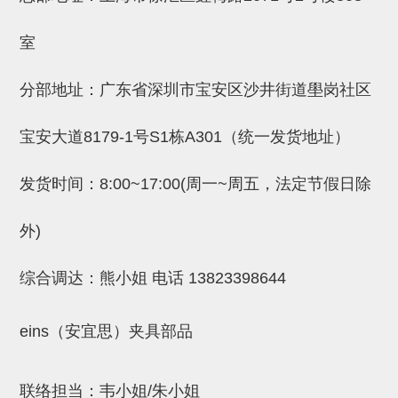
吸盘(附EP海绵)
电源通信10单元 (4)
室
吸盘用配件(EP海绵、静电消除
片)
分部地址：广东省深圳市宝安区沙井街道壆岗社区
特殊吸盘(薄钢板可用)
宝安大道8179-1号S1栋A301（统一发货地址）
带金具吸盘(扁平真空式)
发货时间：8:00~17:00(周一~周五，法定节假日除
带金具吸盘(长圆式)
带金具吸盘(波纹管式1.5段)
外)
带金具吸盘(波纹管式2.5段)
综合调达：熊小姐 电话
13823398644
吸盘(薄钢板用)
交换用吸盘
eins（安宜思）夹具部品
吸着金具(细微型、微型)
联络担当：韦小姐/朱小姐