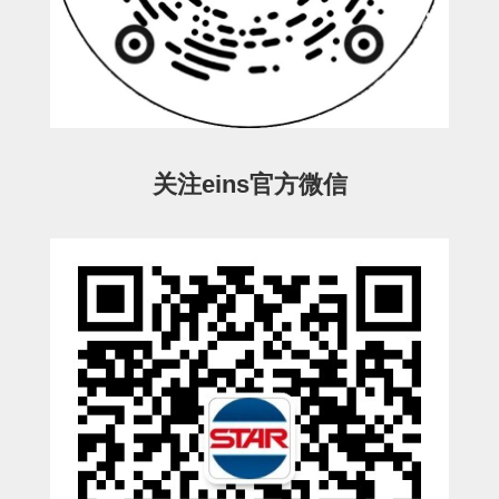
电源通信10单元
螺丝・螺母・垫片
其它非目录商品
轻量化·树脂部品(微型气缸)
轻量化·树脂部品(吸着金具小型)
关注eins官方微信
轻量化·树脂部品(汇流板)
轻量化·树脂部品(钢管连接器)
STAR机械手维修部品
SP系列 (10)
CS/CZ系列 (14)
CY系列 (47)
VK系列 (2)
SP系列
ES(W)-SII系列 (11)
ESW-III系列 (4)
ES系列 (7)
EG(W)系列 (3)
SP-回转用 (1)
SP-前后用 (2)
SP-上下用 (7)
ES(W)-SII系列
ES(W)-SII-其他消耗品 (3)
ES(W)-SII-电磁阀用 (3)
ES(W)-SII-水口上下用 (5)
CS/CZ系列
CS/CZ-制品上下用 (4)
CS/CZ-姿势部用 (4)
CS/CZ-水口上下用 (4)
CS/CZ-电磁阀用 (2)
ESW-III系列