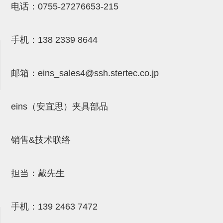
电话：
0755-27276653-215
NW系列 (34)
微型气剪本体 (3)
NT系列 (13)
NB系列 (6)
气剪备用刀片 (29)
微型气剪备用刀片
微型气剪备用刀片 (32)
剪刀安装部品 (3)
NS系列，NR系列，增压单元 (8)
水口剪刀单元，时间控制器 (2)
NTH系列，NKH系列 (5)
微型气剪用配件
手机：
138 2339 8644
微型气剪本体
剪刀安装部品
邮箱：
eins_sales4@ssh.stertec.co.jp
NW快速交换部品
eins（安宜思）夹具部品
NT系列
NS系列，NR系列，增压单元
销售&技术联络
气剪固定架，安装支架
NB系列
担当：戴先生
水口剪刀单元，时间控制器
气剪用备件
手机：
139 2463 7472