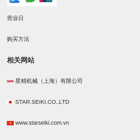
立体框架SUS方钢・方钢端盖・
连接金具
营业日
标准夹具
汇流板
购买方法
接头
相关网站
垫圈・气管接头・微型接头
气管・衬套
星精机械（上海）有限公司
气管剪刀・扎带・固定座
调节器・按键阀・手动按键
STAR.SEIKI.CO.,LTD
调速阀
电磁阀接头
www.starseiki.com.vn
微型调节减压阀