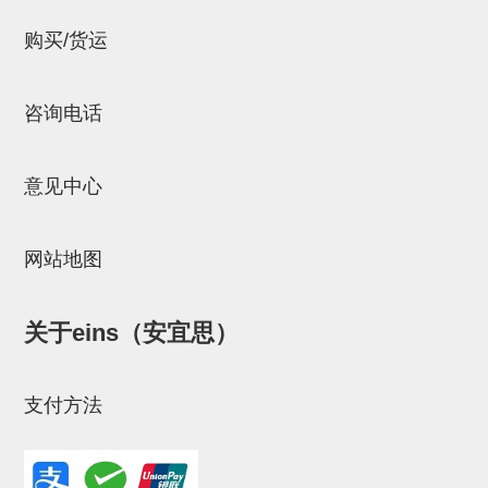
连接块
购买/货运
支架
连接板
咨询电话
垫块・垫片
意见中心
螺母
安装板・导轨・连接块・垫块・
网站地图
连接板
基础框架模组
关于eins（安宜思）
吸着模组
支付方法
夹取模组
限位模组