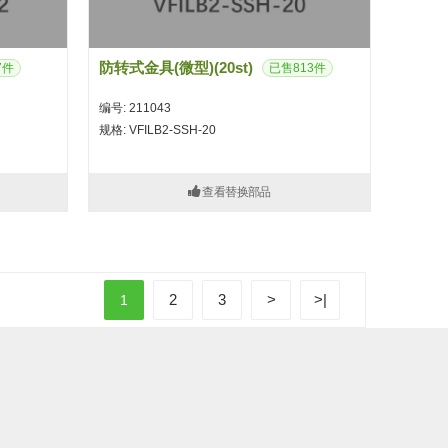
防转式金具(微型)(20st)
7件
已售813件
编号: 211043
规格: VFILB2-SSH-20
查看替换部品
2
3
>
>|
1