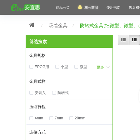
商品分类
积分商城
使用指南
售后相
吸着金具
防转式金具(细微型、微型、
筛选搜索
金具规格
EPCG用
小型
微型
更多
细微型
金具式样
安装头
防转式
压缩行程
4mm
7mm
20mm
连接方式