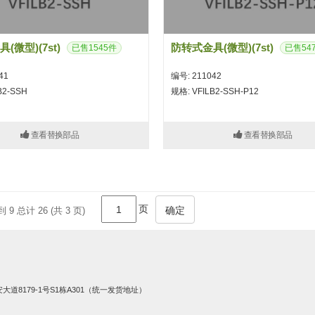
(微型)(7st)
防转式金具(微型)(7st)
已售1545件
已售54
41
编号: 211042
B2-SSH
规格: VFILB2-SSH-P12
查看替换部品
查看替换部品
页
确定
到 9 总计 26 (共 3 页)
8179-1号S1栋A301（统一发货地址）