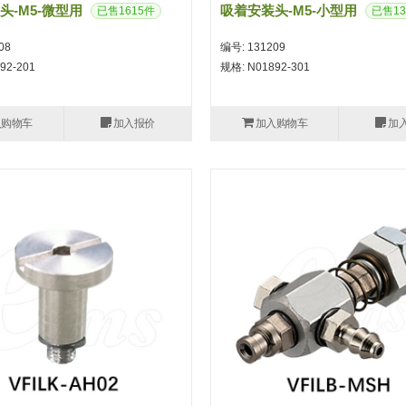
头-M5-微型用
吸着安装头-M5-小型用
已售1615件
已售13
08
编号: 131209
92-201
规格: N01892-301
入购物车
加入报价
加入购物车
加