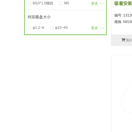
吸着安装
M10*1.0螺纹
M5
更多
M6*0.75螺纹
φ12圆杆
编号: 1312
对应吸盘大小
φ8圆杆
规格: N018
φ1.2~6
φ15~45
更多
φ4~14
15/20
30/40
加