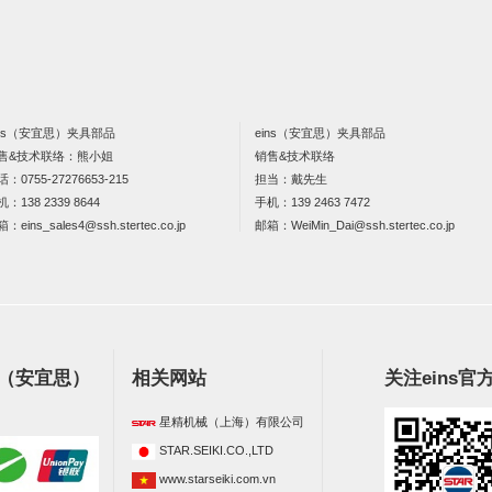
ins（安宜思）夹具部品
eins（安宜思）夹具部品
售&技术联络：熊小姐
销售&技术联络
话：
0755-27276653-215
担当：戴先生
机：
138 2339 8644
手机：
139 2463 7472
箱：
eins_sales4@ssh.stertec.co.jp
邮箱：
WeiMin_Dai@ssh.stertec.co.jp
s（安宜思）
相关网站
关注eins官
星精机械（上海）有限公司
STAR.SEIKI.CO.,LTD
www.starseiki.com.vn