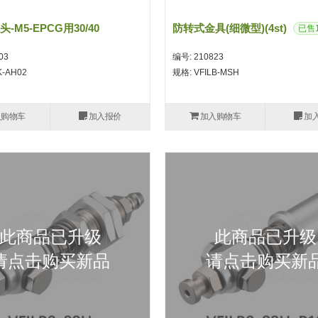
-M5-EPCG用30/40
防转式金具(细微型)(4st)
已售1
03
编号: 210823
K-AH02
规格: VFILB-MSH
入购物车
加入报价
加入购物车
加
此商品已升级
此商品已升级
请点击购买新品
请点击购买新