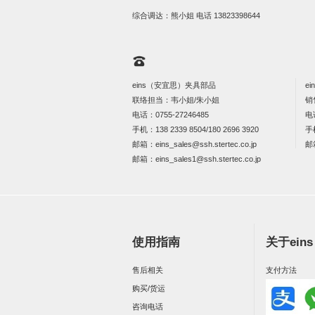
综合调达：熊小姐 电话
13823398644
eins（安宜思）夹具部品
e
联络担当：韦小姐/朱小姐
销
电话：
0755-27246485
电
手机：
138 2339 8504/180 2696 3920
手
邮箱：
eins_sales@ssh.stertec.co.jp
邮
邮箱：
eins_sales
1@ssh.stertec.co.jp
使用指南
关于ein
售后相关
支付方法
购买/货运
咨询电话