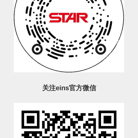
立体框架SUS方钢・方钢端盖・
连接金具
标准夹具
汇流板
接头
垫圈・气管接头・微型接头
气管・衬套
气管剪刀・扎带・固定座
关注eins官方微信
调节器・按键阀・手动按键
调速阀
电磁阀接头
微型调节减压阀