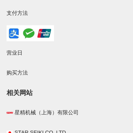
气剪备用刀片
NTH系列，NKH系列
支付方法
钢管系列SUS钢管
钢管端盖，钢管切割器，夹持器
连接块/支架
营业日
基础框架
吸着框架
购买方法
夹取模组
相关网站
限位模组
立体框架铝型材
星精机械（上海）有限公司
铝材端盖
连接块组件
STAR.SEIKI.CO.,LTD