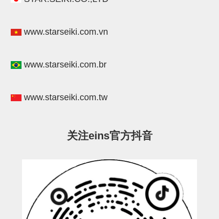
连接块
支架
www.starseiki.com.vn
连接板
www.starseiki.com.br
垫块・垫片
螺母
www.starseiki.com.tw
安装板・导轨・连接块・垫块・
连接板
关注eins官方抖音
基础框架模组
吸着模组
夹取模组
限位模组