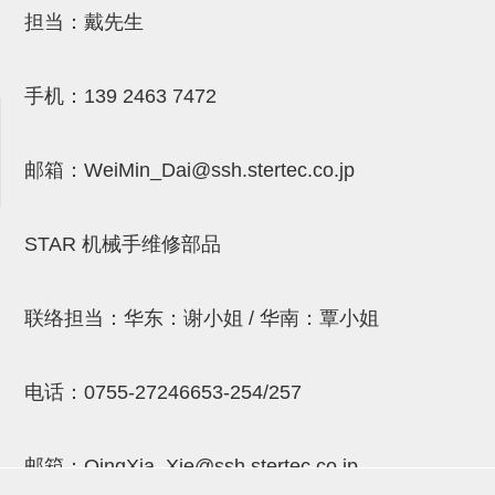
吸着金具(小型)
担当：戴先生
吸着金具(大型)
吸着金具(附保持机能)
手机：
139 2463 7472
防转式金具(细微型、微型、小型)
邮箱：
WeiMin_Dai@ssh.stertec.co.jp
防转式金具(连接用、角度调整、
大型)
STAR 机械手维修部品
固定式/微型气缸用/调整器(其他)
吸盘套吸盘
联络担当：华东：谢小姐 / 华南：覃小姐
真空发生器、过滤器、确认阀
HNW系列
电话：
0755-27246653-254/257
气剪
邮箱：
QingXia_Xie@ssh.stertec.co.jp
HNW系列 (18)
微型气剪用配件 (6)
NW快速交换部品 (2)
气剪固定架，安装支架 (5)
气剪用备件 (0)
NW系列