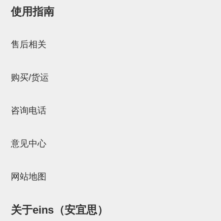
使用指南
NW系列 (34)
微型气剪本体 (3)
NT系列 (13)
NB系列 (6)
气剪备用刀片 (29)
微型气剪备用刀片
邮箱：
Chuyin_Qin@ssh.stertec.co.jp
微型气剪备用刀片 (32)
剪刀安装部品 (3)
NS系列，NR系列，增压单元 (8)
水口剪刀单元，时间控制器 (2)
NTH系列，NKH系列 (5)
微型气剪用配件
售后相关
微型气剪本体
剪刀安装部品
购买/货运
NW快速交换部品
NT系列
咨询电话
NS系列，NR系列，增压单元
意见中心
气剪固定架，安装支架
NB系列
网站地图
水口剪刀单元，时间控制器
气剪用备件
关于eins（安宜思）