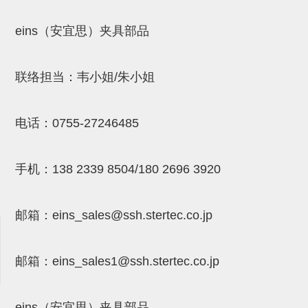
吸着模组 (7)
微型气缸
微型调节减压阀 (4)
夹取模组 (24)
矩形气缸
STAR传感器 (0)
eins（安宜思）夹具部品
限位模组 (4)
微型气缸用配件
限位开关 (2)
联络担当：韦小姐/朱小姐
立体框架SUS方钢・方钢端盖・
矩形气缸用配件
微型开关・限位开关 (6)
连接金具 (15)
水口夹具
L型安装版(限位开关用) (4)
电话：
0755-27246485
机能夹具
自动开关(有接点・无接点) (1)
缓冲材料
光电传感器 (2)
手机：
138 2339 8504/180 2696 3920
吸盘(嵌入式)
光电区域传感器 (1)
邮箱：
eins_sales@ssh.stertec.co.jp
吸盘(螺丝固定式)
光纤 (2)
吸盘(自由式&十字&蛇纹)
光放大器 (4)
邮箱：
eins_sales
1@ssh.stertec.co.jp
吸盘(TR&TRN)
水口夹具确认用 (1)
吸盘(附海绵)
AND基板 (4)
eins（安宜思）夹具部品