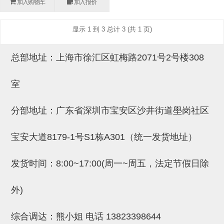
加入购物车
加入报价
(26)
钢管端盖，钢管切割器，夹持器
立体框架铝型材 (9)
标准夹具
防转式金具(连接用、角度调整、
(14)
显示 1 到 3 总计 3 (共 1 页)
铝材端盖 (3)
标准夹具 (7)
配管部品・传感器
大型) (13)
连接块/支架 (160)
连接块组件 (5)
配管部品・传感器 (154)
其它商品 (20)
配管部品・传感器
总部地址：上海市徐汇区虹梅路2071号2号楼308
固定式/微型气缸用/调整器(其他)
基础框架 (47)
连接块 (16)
汇流板 (8)
其它商品
室
(16)
吸着框架 (8)
支架 (3)
接头 (49)
螺丝・螺母・垫片 (12)
轻量化·树脂部品
夹取模组 (28)
连接板 (14)
垫圈・气管接头・微型接头 (12)
其它非目录商品 (8)
轻量化·树脂部品(微型气缸) (2)
手动型快速交换用夹具
分部地址：广东省深圳市宝安区沙井街道壆岗社区
限位模组 (8)
垫块・垫片 (2)
气管・衬套 (24)
轻量化·树脂部品(吸着金具小型)
自动交换系统
宝安大道8179-1号S1栋A301（统一发货地址）
(8)
螺母 (10)
气管剪刀・扎带・固定座 (9)
自动型快速交换用夹具
发货时间：8:00~17:00(周一~周五，法定节假日除
轻量化·树脂部品(汇流板) (4)
安装板・导轨・连接块・垫块・连
调节器・按键阀・手动按键 (6)
自动型快速交换用夹具-配件
接板 (4)
轻量化·树脂部品(钢管连接器) (4)
调速阀 (5)
自动型快速交换用夹具(多关节机
外)
基础框架模组 (18)
器人用)
电磁阀接头 (6)
综合调达：熊小姐 电话
13823398644