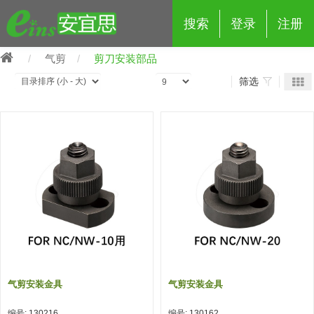
搜索
登录
注册
气剪
剪刀安装部品
筛选
eins夹具治具配件
夹具交换 (210)
吸着 (519)
框架・模组 (427)
轻量化·树脂部品 (18)
夹具交换
抓取 (264)
剪切 (171)
配管部品・传感器 (188)
自动化 (2)
手动夹具交换 (15)
手动夹具交换
自动交换系统 (14)
手动型快速交换用夹具 (15)
自动交换系统
自动夹具交换(注塑机机械手用)
自动交换系统 (14)
自动夹具交换(注塑机机械手用)
气剪安装金具
气剪安装金具
(139)
自动型快速交换用夹具 (59)
自动型快速交换用夹具-配件 (80)
自动夹具交换(多关节机器人用)
自动夹具交换(多关节机器人用)
编号: 130216
编号: 130162