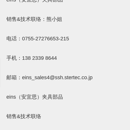
吸盘(附EP海绵)
电源通信10单元 (4)
吸盘用配件(EP海绵、静电消除
销售&技术联络：熊小姐
片)
电话：
0755-27276653-215
特殊吸盘(薄钢板可用)
带金具吸盘(扁平真空式)
手机：
138 2339 8644
带金具吸盘(长圆式)
带金具吸盘(波纹管式1.5段)
邮箱：
eins_sales4@ssh.stertec.co.jp
带金具吸盘(波纹管式2.5段)
吸盘(薄钢板用)
eins（安宜思）夹具部品
交换用吸盘
销售&技术联络
吸着金具(细微型、微型)