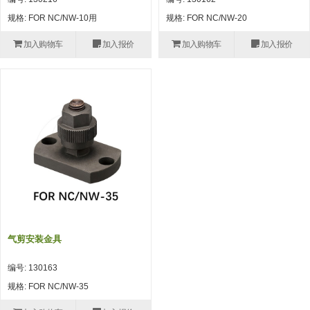
自动型快速交换用夹具(多关节机
抓取
规格: FOR NC/NW-10用
规格: FOR NC/NW-20
(41)
器人用) (34)
微型·矩形·管型气缸 (55)
气缸配件 (55)
机能夹具 (143)
微型·矩形·管型气缸
加入购物车
加入报价
加入购物车
加入报价
微型气缸 (33)
矩形气缸 (19)
气缸配件
微型气缸用配件 (45)
矩形气缸用配件 (8)
机能夹具
水口夹具 (83)
机能夹具 (53)
缓冲材料 (7)
吸着
吸盘 (356)
吸着金具 (120)
其他真空配件 (42)
吸盘
吸盘(嵌入式) (52)
吸盘(TR&TRN) (63)
吸盘用配件(EP海绵、静电消除片)
带金具吸盘(长圆式) (16)
吸盘(薄钢板用) (7)
吸着金具
(12)
吸盘(螺丝固定式) (6)
吸盘(附海绵) (10)
带金具吸盘(波纹管式1.5段) (19)
交换用吸盘 (85)
吸着金具(细微型、微型) (30)
其他真空配件
特殊吸盘(薄钢板可用) (8)
吸盘(自由式&十字&蛇纹) (17)
吸盘(附EP海绵) (6)
带金具吸盘(波纹管式2.5段) (20)
吸着金具(小型) (25)
吸盘套吸盘 (18)
剪切
气剪安装金具
带金具吸盘(扁平真空式) (30)
吸着金具(大型) (8)
真空发生器、过滤器、确认阀 (14)
气剪 (171)
框架・模组
编号: 130163
吸着金具(附保持机能) (2)
钢管系列 (265)
型材系列・立体框架SUS (143)
标准夹具 (7)
钢管系列
规格: FOR NC/NW-35
防转式金具(细微型、微型、小型)
钢管系列SUS钢管 (0)
型材系列・立体框架SUS