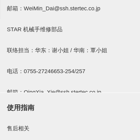
连接块
邮箱：
WeiMin_Dai@ssh.stertec.co.jp
支架
STAR 机械手维修部品
连接板
垫块・垫片
联络担当：华东：谢小姐 / 华南：覃小姐
螺母
安装板・导轨・连接块・垫块・
电话：
0755-27246653-254/257
连接板
基础框架模组
邮箱：
QingXia_Xie@ssh.stertec.co.jp
吸着模组
使用指南
邮箱：
Chuyin_Qin@ssh.stertec.co.jp
夹取模组
售后相关
限位模组