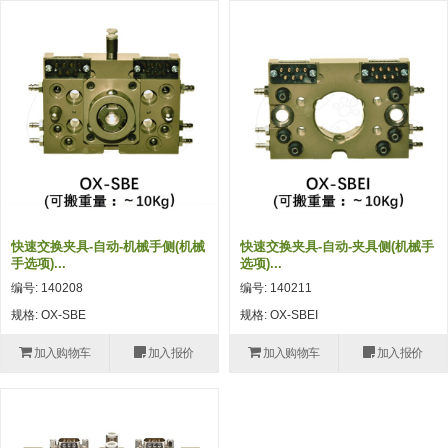
吸着模组 (7)
微型气缸
微型调节减压阀 (4)
夹取模组 (24)
矩形气缸
STAR传感器 (0)
限位模组 (4)
微型气缸用配件
限位开关 (2)
立体框架SUS方钢・方钢端盖・
矩形气缸用配件
微型开关・限位开关 (6)
连接金具 (15)
水口夹具
L型安装版(限位开关用) (4)
机能夹具
自动开关(有接点・无接点) (1)
缓冲材料
光电传感器 (2)
快速交换夹具-自动-机械手侧(机械
快速交换夹具-自动-夹具侧(机械手
手选项)...
选项)...
吸盘(嵌入式)
光电区域传感器 (1)
编号: 140208
编号: 140211
吸盘(螺丝固定式)
光纤 (2)
规格: OX-SBE
规格: OX-SBEI
吸盘(自由式&十字&蛇纹)
光放大器 (4)
加入购物车
加入报价
加入购物车
加入报价
吸盘(TR&TRN)
水口夹具确认用 (1)
吸盘(附海绵)
AND基板 (4)