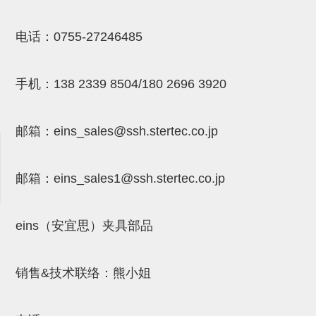
NW系列 (34)
微型气剪本体 (3)
NT系列 (13)
NB系列 (6)
气剪备用刀片 (29)
微型气剪备用刀片
电话：
0755-27246485
微型气剪备用刀片 (32)
剪刀安装部品 (3)
NS系列，NR系列，增压单元 (8)
水口剪刀单元，时间控制器 (2)
NTH系列，NKH系列 (5)
微型气剪用配件
微型气剪本体
手机：
138 2339 8504/180 2696 3920
剪刀安装部品
NW快速交换部品
邮箱：
eins_sales@ssh.stertec.co.jp
NT系列
邮箱：
eins_sales
1@ssh.stertec.co.jp
NS系列，NR系列，增压单元
气剪固定架，安装支架
eins（安宜思）夹具部品
NB系列
水口剪刀单元，时间控制器
销售&技术联络：熊小姐
气剪用备件