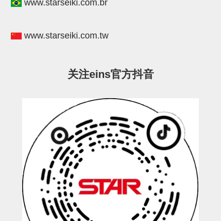
电源通信10单元
www.starseiki.com.br
螺丝・螺母・垫片
www.starseiki.com.tw
其它非目录商品
轻量化·树脂部品(微型气缸)
关注eins官方抖音
轻量化·树脂部品(吸着金具小型)
轻量化·树脂部品(汇流板)
轻量化·树脂部品(钢管连接器)
STAR机械手维修部品
SP系列 (10)
CS/CZ系列 (14)
CY系列 (47)
VK系列 (2)
SP系列
ES(W)-SII系列 (11)
ESW-III系列 (4)
ES系列 (7)
EG(W)系列 (3)
SP-回转用 (1)
SP-前后用 (2)
SP-上下用 (7)
ES(W)-SII系列
ES(W)-SII-其他消耗品 (3)
ES(W)-SII-电磁阀用 (3)
ES(W)-SII-水口上下用 (5)
CS/CZ系列
CS/CZ-制品上下用 (4)
CS/CZ-姿势部用 (4)
CS/CZ-水口上下用 (4)
CS/CZ-电磁阀用 (2)
ESW-III系列