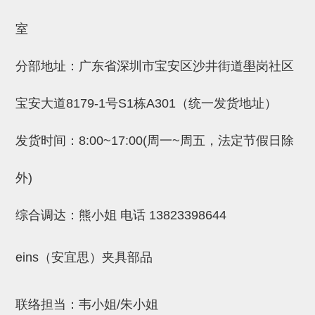
吸着金具(小型)
室
吸着金具(大型)
吸着金具(附保持机能)
分部地址：广东省深圳市宝安区沙井街道壆岗社区
防转式金具(细微型、微型、小型)
宝安大道8179-1号S1栋A301（统一发货地址）
防转式金具(连接用、角度调整、
大型)
发货时间：8:00~17:00(周一~周五，法定节假日除
固定式/微型气缸用/调整器(其他)
外)
吸盘套吸盘
综合调达：熊小姐 电话
13823398644
真空发生器、过滤器、确认阀
HNW系列
eins（安宜思）夹具部品
气剪
HNW系列 (18)
微型气剪用配件 (6)
NW快速交换部品 (2)
气剪固定架，安装支架 (5)
气剪用备件 (0)
NW系列
联络担当：韦小姐/朱小姐