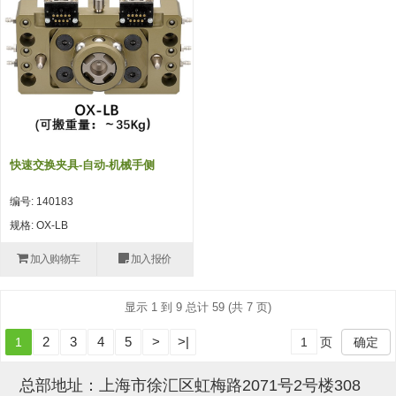
吸盘(附EP海绵)
电源通信10单元 (4)
吸盘用配件(EP海绵、静电消除
片)
特殊吸盘(薄钢板可用)
带金具吸盘(扁平真空式)
快速交换夹具-自动-机械手侧
带金具吸盘(长圆式)
编号: 140183
带金具吸盘(波纹管式1.5段)
规格: OX-LB
带金具吸盘(波纹管式2.5段)
加入购物车
加入报价
吸盘(薄钢板用)
显示 1 到 9 总计 59 (共 7 页)
交换用吸盘
2
3
4
5
>
>|
1
页
确定
吸着金具(细微型、微型)
总部地址：上海市徐汇区虹梅路2071号2号楼308