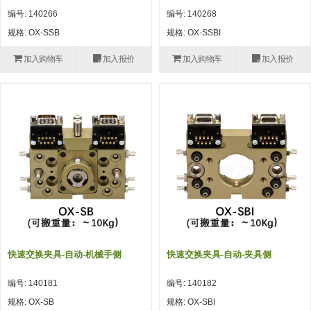
自动型快速交换用夹具(多关节机
抓取
编号: 140266
编号: 140268
(41)
器人用) (34)
微型·矩形·管型气缸 (55)
气缸配件 (55)
机能夹具 (143)
微型·矩形·管型气缸
规格: OX-SSB
规格: OX-SSBI
微型气缸 (33)
矩形气缸 (19)
气缸配件
加入购物车
加入报价
加入购物车
加入报价
微型气缸用配件 (45)
矩形气缸用配件 (8)
机能夹具
水口夹具 (83)
机能夹具 (53)
缓冲材料 (7)
吸着
吸盘 (356)
吸着金具 (120)
其他真空配件 (42)
吸盘
吸盘(嵌入式) (52)
吸盘(TR&TRN) (63)
吸盘用配件(EP海绵、静电消除片)
带金具吸盘(长圆式) (16)
吸盘(薄钢板用) (7)
吸着金具
(12)
吸盘(螺丝固定式) (6)
吸盘(附海绵) (10)
带金具吸盘(波纹管式1.5段) (19)
交换用吸盘 (85)
吸着金具(细微型、微型) (30)
其他真空配件
特殊吸盘(薄钢板可用) (8)
吸盘(自由式&十字&蛇纹) (17)
吸盘(附EP海绵) (6)
带金具吸盘(波纹管式2.5段) (20)
吸着金具(小型) (25)
吸盘套吸盘 (18)
剪切
带金具吸盘(扁平真空式) (30)
吸着金具(大型) (8)
真空发生器、过滤器、确认阀 (14)
气剪 (171)
框架・模组
快速交换夹具-自动-机械手侧
快速交换夹具-自动-夹具侧
吸着金具(附保持机能) (2)
钢管系列 (265)
型材系列・立体框架SUS (143)
标准夹具 (7)
钢管系列
编号: 140181
编号: 140182
防转式金具(细微型、微型、小型)
钢管系列SUS钢管 (0)
型材系列・立体框架SUS
规格: OX-SB
规格: OX-SBI