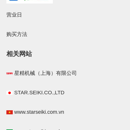
STAR传感器
营业日
限位开关
微型开关・限位开关
购买方法
L型安装版(限位开关用)
自动开关(有接点・无接点)
相关网站
光电传感器
星精机械（上海）有限公司
光电区域传感器
光纤
STAR.SEIKI.CO.,LTD
光放大器
水口夹具确认用
www.starseiki.com.vn
AND基板