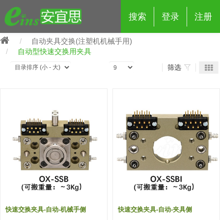
搜索
登录
注册
自动夹具交换(注塑机机械手用)
自动型快速交换用夹具
筛选
eins夹具治具配件
夹具交换 (210)
吸着 (519)
框架・模组 (427)
轻量化·树脂部品 (18)
夹具交换
抓取 (264)
剪切 (171)
配管部品・传感器 (188)
自动化 (2)
手动夹具交换 (15)
手动夹具交换
自动交换系统 (14)
手动型快速交换用夹具 (15)
自动交换系统
自动夹具交换(注塑机机械手用)
自动交换系统 (14)
自动夹具交换(注塑机机械手用)
(139)
自动型快速交换用夹具 (59)
自动型快速交换用夹具-配件 (80)
自动夹具交换(多关节机器人用)
快速交换夹具-自动-机械手侧
快速交换夹具-自动-夹具侧
自动夹具交换(多关节机器人用)