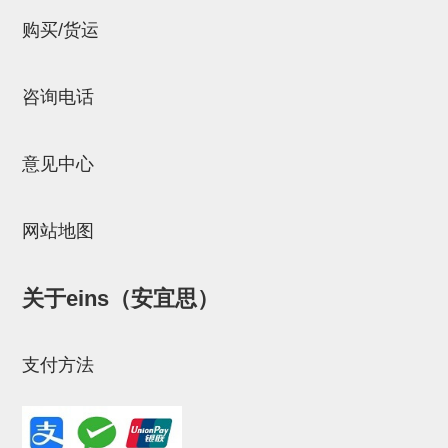
立体框架SUS方钢・方钢端盖・
购买/货运
连接金具
标准夹具
咨询电话
汇流板
接头
意见中心
垫圈・气管接头・微型接头
网站地图
气管・衬套
气管剪刀・扎带・固定座
关于eins（安宜思）
调节器・按键阀・手动按键
调速阀
支付方法
电磁阀接头
微型调节减压阀