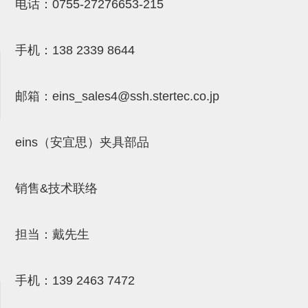
气剪备用刀片
电话：
0755-27276653-215
NTH系列，NKH系列
手机：
138 2339 8644
钢管系列SUS钢管
钢管端盖，钢管切割器，夹持器
邮箱：
eins_sales4@ssh.stertec.co.jp
连接块/支架
基础框架
eins（安宜思）夹具部品
吸着框架
销售&技术联络
夹取模组
限位模组
担当：戴先生
立体框架铝型材
铝材端盖
手机：
139 2463 7472
连接块组件