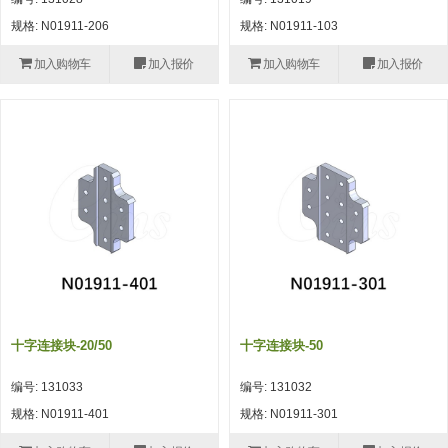
自动型快速交换用夹具(多关节机
抓取
规格: N01911-206
规格: N01911-103
(41)
器人用) (34)
微型·矩形·管型气缸 (55)
气缸配件 (55)
机能夹具 (143)
微型·矩形·管型气缸
加入购物车
加入报价
加入购物车
加入报价
微型气缸 (33)
矩形气缸 (19)
气缸配件
微型气缸用配件 (45)
矩形气缸用配件 (8)
机能夹具
水口夹具 (83)
机能夹具 (53)
缓冲材料 (7)
吸着
吸盘 (356)
吸着金具 (120)
其他真空配件 (42)
吸盘
吸盘(嵌入式) (52)
吸盘(TR&TRN) (63)
吸盘用配件(EP海绵、静电消除片)
带金具吸盘(长圆式) (16)
吸盘(薄钢板用) (7)
吸着金具
(12)
吸盘(螺丝固定式) (6)
吸盘(附海绵) (10)
带金具吸盘(波纹管式1.5段) (19)
交换用吸盘 (85)
吸着金具(细微型、微型) (30)
其他真空配件
特殊吸盘(薄钢板可用) (8)
吸盘(自由式&十字&蛇纹) (17)
吸盘(附EP海绵) (6)
带金具吸盘(波纹管式2.5段) (20)
吸着金具(小型) (25)
吸盘套吸盘 (18)
剪切
十字连接块-20/50
十字连接块-50
带金具吸盘(扁平真空式) (30)
吸着金具(大型) (8)
真空发生器、过滤器、确认阀 (14)
气剪 (171)
框架・模组
编号: 131033
编号: 131032
吸着金具(附保持机能) (2)
钢管系列 (265)
型材系列・立体框架SUS (143)
标准夹具 (7)
钢管系列
规格: N01911-401
规格: N01911-301
防转式金具(细微型、微型、小型)
钢管系列SUS钢管 (0)
型材系列・立体框架SUS