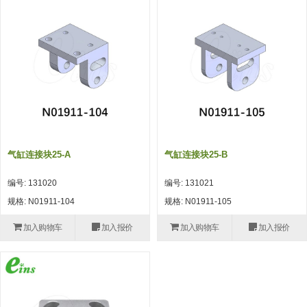
吸着模组 (7)
微型气缸
微型调节减压阀 (4)
夹取模组 (24)
矩形气缸
STAR传感器 (0)
限位模组 (4)
微型气缸用配件
限位开关 (2)
立体框架SUS方钢・方钢端盖・
矩形气缸用配件
微型开关・限位开关 (6)
连接金具 (15)
水口夹具
L型安装版(限位开关用) (4)
机能夹具
自动开关(有接点・无接点) (1)
气缸连接块25-A
气缸连接块25-B
缓冲材料
光电传感器 (2)
编号: 131020
编号: 131021
吸盘(嵌入式)
光电区域传感器 (1)
规格: N01911-104
规格: N01911-105
吸盘(螺丝固定式)
光纤 (2)
加入购物车
加入报价
加入购物车
加入报价
吸盘(自由式&十字&蛇纹)
光放大器 (4)
吸盘(TR&TRN)
水口夹具确认用 (1)
吸盘(附海绵)
AND基板 (4)