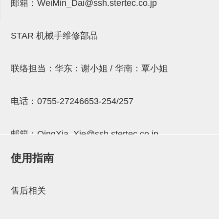
邮箱：
WeiMin_Dai@ssh.stertec.co.jp
连接块
支架
STAR 机械手维修部品
连接板
垫块・垫片
联络担当：华东：谢小姐 / 华南：覃小姐
螺母
电话：
0755-27246653-254/257
安装板・导轨・连接块・垫块・
连接板
邮箱：
QingXia_Xie@ssh.stertec.co.jp
基础框架模组
使用指南
吸着模组
邮箱：
Chuyin_Qin@ssh.stertec.co.jp
夹取模组
售后相关
限位模组