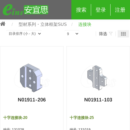
搜索
登录
注册
型材系列・立体框架SUS
连接块
筛选
eins夹具治具配件
夹具交换 (210)
吸着 (519)
框架・模组 (427)
轻量化·树脂部品 (18)
夹具交换
抓取 (264)
剪切 (171)
配管部品・传感器 (188)
自动化 (2)
手动夹具交换 (15)
手动夹具交换
自动交换系统 (14)
手动型快速交换用夹具 (15)
自动交换系统
自动夹具交换(注塑机机械手用)
自动交换系统 (14)
自动夹具交换(注塑机机械手用)
十字连接块-20
十字连接块-25
(139)
自动型快速交换用夹具 (59)
自动型快速交换用夹具-配件 (80)
自动夹具交换(多关节机器人用)
自动夹具交换(多关节机器人用)
编号: 131028
编号: 131019