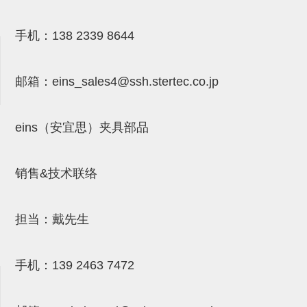
气剪备用刀片
NTH系列，NKH系列
手机：
138 2339 8644
钢管系列SUS钢管
邮箱：
eins_sales4@ssh.stertec.co.jp
钢管端盖，钢管切割器，夹持器
连接块/支架
eins（安宜思）夹具部品
基础框架
吸着框架
销售&技术联络
夹取模组
限位模组
担当：戴先生
立体框架铝型材
手机：
139 2463 7472
铝材端盖
连接块组件