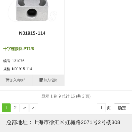
吸盘(附EP海绵)
电源通信10单元 (4)
吸盘用配件(EP海绵、静电消除
片)
特殊吸盘(薄钢板可用)
十字连接块-PT1/8
带金具吸盘(扁平真空式)
编号: 131076
带金具吸盘(长圆式)
规格: N01915-114
带金具吸盘(波纹管式1.5段)
加入购物车
加入报价
带金具吸盘(波纹管式2.5段)
显示 1 到 9 总计 16 (共 2 页)
吸盘(薄钢板用)
2
>
>|
1
页
确定
交换用吸盘
吸着金具(细微型、微型)
总部地址：上海市徐汇区虹梅路2071号2号楼308