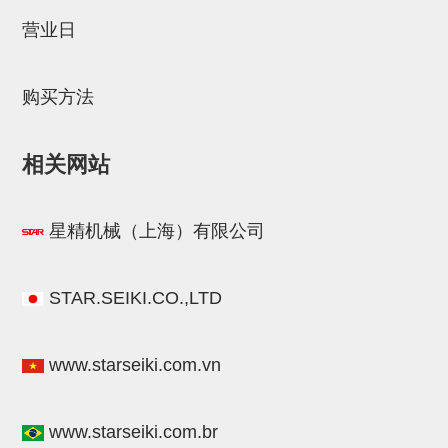
STAR传感器
营业日
限位开关
购买方法
微型开关・限位开关
L型安装版(限位开关用)
相关网站
自动开关(有接点・无接点)
光电传感器
星精机械（上海）有限公司
光电区域传感器
光纤
STAR.SEIKI.CO.,LTD
光放大器
www.starseiki.com.vn
水口夹具确认用
AND基板
www.starseiki.com.br