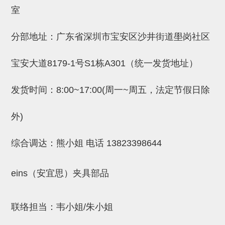
吸着金具(小型)
室
吸着金具(大型)
分部地址：广东省深圳市宝安区沙井街道壆岗社区
吸着金具(附保持机能)
防转式金具(细微型、微型、小型)
宝安大道8179-1号S1栋A301（统一发货地址）
防转式金具(连接用、角度调整、
发货时间：8:00~17:00(周一~周五，法定节假日除
大型)
外)
固定式/微型气缸用/调整器(其他)
吸盘套吸盘
综合调达：熊小姐 电话
13823398644
真空发生器、过滤器、确认阀
eins（安宜思）夹具部品
HNW系列
气剪
联络担当：韦小姐/朱小姐
HNW系列 (18)
微型气剪用配件 (6)
NW快速交换部品 (2)
气剪固定架，安装支架 (5)
气剪用备件 (0)
NW系列