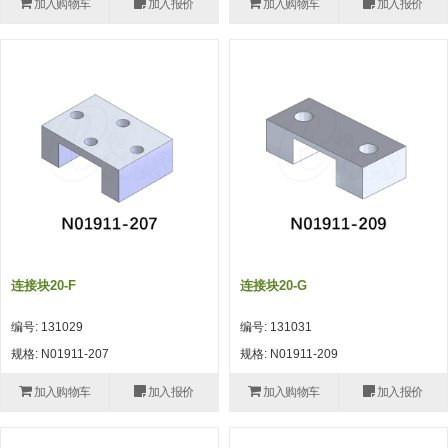
加入购物车
加入报价
加入购物车
加入报价
(26)
钢管端盖，钢管切割器，夹持器
立体框架铝型材 (9)
标准夹具
防转式金具(连接用、角度调整、
(14)
铝材端盖 (3)
标准夹具 (7)
配管部品・传感器
大型) (13)
连接块/支架 (160)
连接块组件 (5)
配管部品・传感器 (154)
其它商品 (20)
配管部品・传感器
固定式/微型气缸用/调整器(其他)
基础框架 (47)
连接块 (16)
汇流板 (8)
其它商品
(16)
吸着框架 (8)
支架 (3)
接头 (49)
螺丝・螺母・垫片 (12)
轻量化·树脂部品
夹取模组 (28)
连接板 (14)
垫圈・气管接头・微型接头 (12)
其它非目录商品 (8)
轻量化·树脂部品(微型气缸) (2)
手动型快速交换用夹具
限位模组 (8)
垫块・垫片 (2)
气管・衬套 (24)
轻量化·树脂部品(吸着金具小型)
自动交换系统
连接块20-F
连接块20-G
(8)
螺母 (10)
气管剪刀・扎带・固定座 (9)
自动型快速交换用夹具
编号: 131029
编号: 131031
轻量化·树脂部品(汇流板) (4)
安装板・导轨・连接块・垫块・连
调节器・按键阀・手动按键 (6)
自动型快速交换用夹具-配件
规格: N01911-207
规格: N01911-209
接板 (4)
轻量化·树脂部品(钢管连接器) (4)
调速阀 (5)
自动型快速交换用夹具(多关节机
加入购物车
加入报价
加入购物车
加入报价
基础框架模组 (18)
器人用)
电磁阀接头 (6)