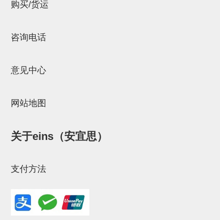
立体框架SUS方钢・方钢端盖・
购买/货运
连接金具
咨询电话
标准夹具
汇流板
意见中心
接头
垫圈・气管接头・微型接头
网站地图
气管・衬套
关于eins（安宜思）
气管剪刀・扎带・固定座
调节器・按键阀・手动按键
支付方法
调速阀
电磁阀接头
微型调节减压阀