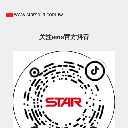
电源通信10单元
螺丝・螺母・垫片
www.starseiki.com.tw
其它非目录商品
轻量化·树脂部品(微型气缸)
关注eins官方抖音
轻量化·树脂部品(吸着金具小型)
轻量化·树脂部品(汇流板)
轻量化·树脂部品(钢管连接器)
STAR机械手维修部品
SP系列 (10)
CS/CZ系列 (14)
CY系列 (47)
VK系列 (2)
SP系列
ES(W)-SII系列 (11)
ESW-III系列 (4)
ES系列 (7)
EG(W)系列 (3)
SP-回转用 (1)
SP-前后用 (2)
SP-上下用 (7)
ES(W)-SII系列
ES(W)-SII-其他消耗品 (3)
ES(W)-SII-电磁阀用 (3)
ES(W)-SII-水口上下用 (5)
CS/CZ系列
CS/CZ-制品上下用 (4)
CS/CZ-姿势部用 (4)
CS/CZ-水口上下用 (4)
CS/CZ-电磁阀用 (2)
ESW-III系列