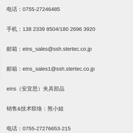
NW系列 (34)
微型气剪本体 (3)
NT系列 (13)
NB系列 (6)
气剪备用刀片 (29)
微型气剪备用刀片
电话：
0755-27246485
微型气剪备用刀片 (32)
剪刀安装部品 (3)
NS系列，NR系列，增压单元 (8)
水口剪刀单元，时间控制器 (2)
NTH系列，NKH系列 (5)
微型气剪用配件
手机：
138 2339 8504/180 2696 3920
微型气剪本体
剪刀安装部品
邮箱：
eins_sales@ssh.stertec.co.jp
NW快速交换部品
NT系列
邮箱：
eins_sales
1@ssh.stertec.co.jp
NS系列，NR系列，增压单元
气剪固定架，安装支架
eins（安宜思）夹具部品
NB系列
销售&技术联络：熊小姐
水口剪刀单元，时间控制器
气剪用备件
电话：
0755-27276653-215