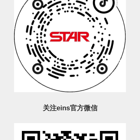
连接块
支架
连接板
垫块・垫片
螺母
安装板・导轨・连接块・垫块・
连接板
基础框架模组
吸着模组
关注eins官方微信
夹取模组
限位模组