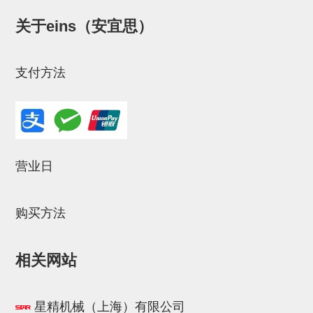
NW系列 (34)
微型气剪本体 (3)
NT系列 (13)
NB系列 (6)
气剪备用刀片 (29)
微型气剪备用刀片
关于eins（安宜思）
微型气剪备用刀片 (32)
剪刀安装部品 (3)
NS系列，NR系列，增压单元 (8)
水口剪刀单元，时间控制器 (2)
NTH系列，NKH系列 (5)
微型气剪用配件
微型气剪本体
支付方法
剪刀安装部品
NW快速交换部品
NT系列
营业日
NS系列，NR系列，增压单元
气剪固定架，安装支架
购买方法
NB系列
相关网站
水口剪刀单元，时间控制器
气剪用备件
星精机械（上海）有限公司