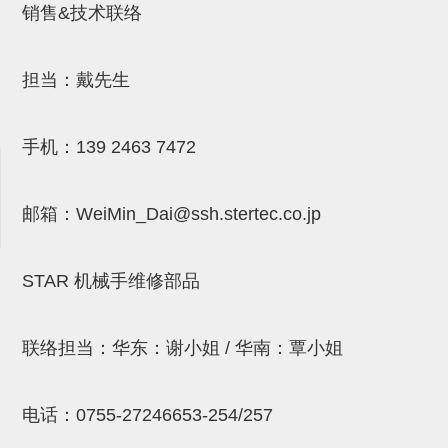
销售&技术联络
吸盘(附EP海绵)
电源通信10单元 (4)
吸盘用配件(EP海绵、静电消除
担当：戴先生
片)
特殊吸盘(薄钢板可用)
手机：
139 2463 7472
带金具吸盘(扁平真空式)
邮箱：
WeiMin_Dai@ssh.stertec.co.jp
带金具吸盘(长圆式)
带金具吸盘(波纹管式1.5段)
STAR 机械手维修部品
带金具吸盘(波纹管式2.5段)
吸盘(薄钢板用)
联络担当：华东：谢小姐 / 华南：覃小姐
交换用吸盘
吸着金具(细微型、微型)
电话：
0755-27246653-254/257