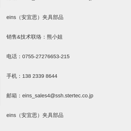
吸着模组 (7)
微型气缸
微型调节减压阀 (4)
夹取模组 (24)
矩形气缸
STAR传感器 (0)
eins（安宜思）夹具部品
限位模组 (4)
微型气缸用配件
限位开关 (2)
立体框架SUS方钢・方钢端盖・
矩形气缸用配件
微型开关・限位开关 (6)
销售&技术联络：熊小姐
连接金具 (15)
水口夹具
L型安装版(限位开关用) (4)
电话：
0755-27276653-215
机能夹具
自动开关(有接点・无接点) (1)
缓冲材料
光电传感器 (2)
手机：
138 2339 8644
吸盘(嵌入式)
光电区域传感器 (1)
吸盘(螺丝固定式)
光纤 (2)
邮箱：
eins_sales4@ssh.stertec.co.jp
吸盘(自由式&十字&蛇纹)
光放大器 (4)
吸盘(TR&TRN)
水口夹具确认用 (1)
eins（安宜思）夹具部品
吸盘(附海绵)
AND基板 (4)