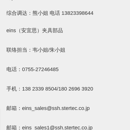
(26)
钢管端盖，钢管切割器，夹持器
立体框架铝型材 (9)
标准夹具
综合调达：熊小姐 电话
13823398644
防转式金具(连接用、角度调整、
(14)
铝材端盖 (3)
标准夹具 (7)
配管部品・传感器
大型) (13)
连接块/支架 (160)
连接块组件 (5)
配管部品・传感器 (154)
其它商品 (20)
配管部品・传感器
eins（安宜思）夹具部品
固定式/微型气缸用/调整器(其他)
基础框架 (47)
连接块 (16)
汇流板 (8)
其它商品
联络担当：韦小姐/朱小姐
(16)
吸着框架 (8)
支架 (3)
接头 (49)
螺丝・螺母・垫片 (12)
轻量化·树脂部品
夹取模组 (28)
连接板 (14)
垫圈・气管接头・微型接头 (12)
其它非目录商品 (8)
轻量化·树脂部品(微型气缸) (2)
手动型快速交换用夹具
电话：
0755-27246485
限位模组 (8)
垫块・垫片 (2)
气管・衬套 (24)
轻量化·树脂部品(吸着金具小型)
自动交换系统
(8)
螺母 (10)
气管剪刀・扎带・固定座 (9)
自动型快速交换用夹具
手机：
138 2339 8504/180 2696 3920
轻量化·树脂部品(汇流板) (4)
安装板・导轨・连接块・垫块・连
调节器・按键阀・手动按键 (6)
自动型快速交换用夹具-配件
接板 (4)
轻量化·树脂部品(钢管连接器) (4)
邮箱：
eins_sales@ssh.stertec.co.jp
调速阀 (5)
自动型快速交换用夹具(多关节机
基础框架模组 (18)
器人用)
电磁阀接头 (6)
邮箱：
eins_sales
1@ssh.stertec.co.jp