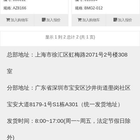
自动型快速交换用夹具(多关节机
抓取
规格: AZ8166
规格: BMG2-012
(41)
器人用) (34)
微型·矩形·管型气缸 (55)
气缸配件 (55)
机能夹具 (143)
微型·矩形·管型气缸
加入购物车
加入报价
加入购物车
加入报价
微型气缸 (33)
矩形气缸 (19)
气缸配件
微型气缸用配件 (45)
矩形气缸用配件 (8)
机能夹具
显示 1 到 2 总计 2 (共 1 页)
水口夹具 (83)
机能夹具 (53)
缓冲材料 (7)
吸着
总部地址：上海市徐汇区虹梅路2071号2号楼308
吸盘 (356)
吸着金具 (120)
其他真空配件 (42)
吸盘
室
吸盘(嵌入式) (52)
吸盘(TR&TRN) (63)
吸盘用配件(EP海绵、静电消除片)
带金具吸盘(长圆式) (16)
吸盘(薄钢板用) (7)
吸着金具
(12)
吸盘(螺丝固定式) (6)
吸盘(附海绵) (10)
带金具吸盘(波纹管式1.5段) (19)
交换用吸盘 (85)
吸着金具(细微型、微型) (30)
其他真空配件
分部地址：广东省深圳市宝安区沙井街道壆岗社区
特殊吸盘(薄钢板可用) (8)
吸盘(自由式&十字&蛇纹) (17)
吸盘(附EP海绵) (6)
带金具吸盘(波纹管式2.5段) (20)
吸着金具(小型) (25)
吸盘套吸盘 (18)
剪切
宝安大道8179-1号S1栋A301（统一发货地址）
带金具吸盘(扁平真空式) (30)
吸着金具(大型) (8)
真空发生器、过滤器、确认阀 (14)
气剪 (171)
框架・模组
发货时间：8:00~17:00(周一~周五，法定节假日除
吸着金具(附保持机能) (2)
钢管系列 (265)
型材系列・立体框架SUS (143)
标准夹具 (7)
钢管系列
防转式金具(细微型、微型、小型)
钢管系列SUS钢管 (0)
型材系列・立体框架SUS
外)