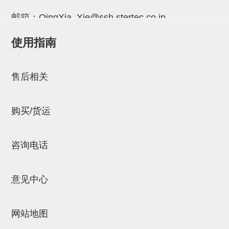
吸着金具(小型)
邮箱：
QingXia_Xie@ssh.stertec.co.jp
吸着金具(大型)
使用指南
吸着金具(附保持机能)
邮箱：
Chuyin_Qin@ssh.stertec.co.jp
防转式金具(细微型、微型、小型)
售后相关
防转式金具(连接用、角度调整、
大型)
购买/货运
固定式/微型气缸用/调整器(其他)
吸盘套吸盘
咨询电话
真空发生器、过滤器、确认阀
意见中心
HNW系列
气剪
网站地图
HNW系列 (18)
微型气剪用配件 (6)
NW快速交换部品 (2)
气剪固定架，安装支架 (5)
气剪用备件 (0)
NW系列