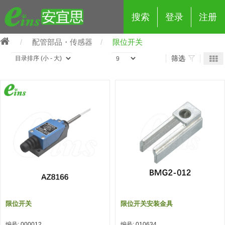
搜索
登录
注册
配管部品・传感器
限位开关
筛选
eins夹具治具配件
夹具交换 (210)
吸着 (519)
框架・模组 (427)
轻量化·树脂部品 (18)
夹具交换
抓取 (264)
剪切 (171)
配管部品・传感器 (188)
自动化 (2)
手动夹具交换 (15)
手动夹具交换
自动交换系统 (14)
手动型快速交换用夹具 (15)
自动交换系统
自动夹具交换(注塑机机械手用)
自动交换系统 (14)
自动夹具交换(注塑机机械手用)
限位开关
限位开关安装金具
(139)
自动型快速交换用夹具 (59)
自动型快速交换用夹具-配件 (80)
自动夹具交换(多关节机器人用)
自动夹具交换(多关节机器人用)
编号: 000012
编号: 010634