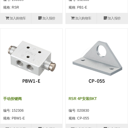
自动型快速交换用夹具(多关节机
抓取
规格: RSR
规格: PB1-E
(41)
器人用) (34)
微型·矩形·管型气缸 (55)
气缸配件 (55)
机能夹具 (143)
微型·矩形·管型气缸
加入购物车
加入报价
加入购物车
加入报价
微型气缸 (33)
矩形气缸 (19)
气缸配件
微型气缸用配件 (45)
矩形气缸用配件 (8)
机能夹具
水口夹具 (83)
机能夹具 (53)
缓冲材料 (7)
吸着
吸盘 (356)
吸着金具 (120)
其他真空配件 (42)
吸盘
吸盘(嵌入式) (52)
吸盘(TR&TRN) (63)
吸盘用配件(EP海绵、静电消除片)
带金具吸盘(长圆式) (16)
吸盘(薄钢板用) (7)
吸着金具
(12)
吸盘(螺丝固定式) (6)
吸盘(附海绵) (10)
带金具吸盘(波纹管式1.5段) (19)
交换用吸盘 (85)
吸着金具(细微型、微型) (30)
其他真空配件
特殊吸盘(薄钢板可用) (8)
吸盘(自由式&十字&蛇纹) (17)
吸盘(附EP海绵) (6)
带金具吸盘(波纹管式2.5段) (20)
吸着金具(小型) (25)
吸盘套吸盘 (18)
剪切
手动按键阀
RSR 4P安装BKT
带金具吸盘(扁平真空式) (30)
吸着金具(大型) (8)
真空发生器、过滤器、确认阀 (14)
气剪 (171)
框架・模组
编号: 152306
编号: 020830
吸着金具(附保持机能) (2)
钢管系列 (265)
型材系列・立体框架SUS (143)
标准夹具 (7)
钢管系列
规格: PBW1-E
规格: CP-055
防转式金具(细微型、微型、小型)
钢管系列SUS钢管 (0)
型材系列・立体框架SUS