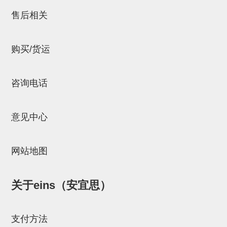
气剪备用刀片
售后相关
NTH系列，NKH系列
钢管系列SUS钢管
购买/货运
钢管端盖，钢管切割器，夹持器
连接块/支架
咨询电话
基础框架
意见中心
吸着框架
夹取模组
网站地图
限位模组
立体框架铝型材
关于eins（安宜思）
铝材端盖
支付方法
连接块组件