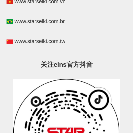
立体框架SUS方钢・方钢端盖・
www.starseiki.com.vn
连接金具
www.starseiki.com.br
标准夹具
汇流板
www.starseiki.com.tw
接头
垫圈・气管接头・微型接头
关注eins官方抖音
气管・衬套
气管剪刀・扎带・固定座
调节器・按键阀・手动按键
调速阀
电磁阀接头
微型调节减压阀