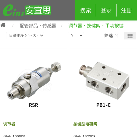
搜索
登录
注册
配管部品・传感器
调节器・按键阀・手动按键
筛选
eins夹具治具配件
夹具交换 (210)
吸着 (519)
框架・模组 (427)
轻量化·树脂部品 (18)
夹具交换
抓取 (264)
剪切 (171)
配管部品・传感器 (188)
自动化 (2)
手动夹具交换 (15)
手动夹具交换
自动交换系统 (14)
手动型快速交换用夹具 (15)
自动交换系统
自动夹具交换(注塑机机械手用)
自动交换系统 (14)
自动夹具交换(注塑机机械手用)
调节器
按键型电磁阀
(139)
自动型快速交换用夹具 (59)
自动型快速交换用夹具-配件 (80)
自动夹具交换(多关节机器人用)
自动夹具交换(多关节机器人用)
编号: 190009
编号: 152308