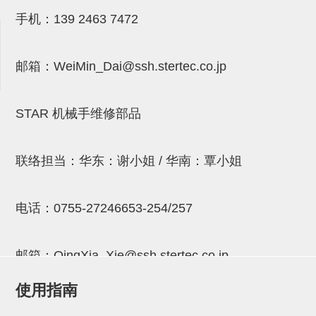
NW系列 (34)
微型气剪本体 (3)
NT系列 (13)
NB系列 (6)
气剪备用刀片 (29)
微型气剪备用刀片
手机：
139 2463 7472
微型气剪备用刀片 (32)
剪刀安装部品 (3)
NS系列，NR系列，增压单元 (8)
水口剪刀单元，时间控制器 (2)
NTH系列，NKH系列 (5)
微型气剪用配件
邮箱：
WeiMin_Dai@ssh.stertec.co.jp
微型气剪本体
剪刀安装部品
STAR 机械手维修部品
NW快速交换部品
NT系列
联络担当：华东：谢小姐 / 华南：覃小姐
NS系列，NR系列，增压单元
气剪固定架，安装支架
电话：
0755-27246653-254/257
NB系列
邮箱：
QingXia_Xie@ssh.stertec.co.jp
水口剪刀单元，时间控制器
使用指南
气剪用备件
邮箱：
Chuyin_Qin@ssh.stertec.co.jp