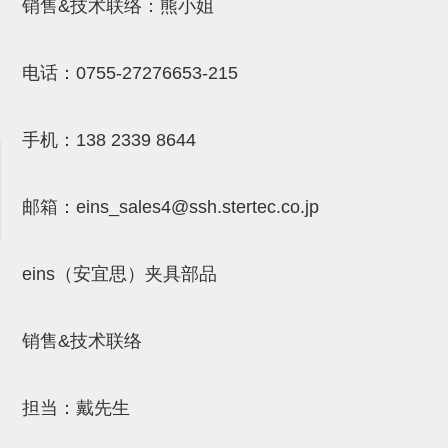
吸着金具(小型)
销售&技术联络：熊小姐
吸着金具(大型)
电话：
0755-27276653-215
吸着金具(附保持机能)
防转式金具(细微型、微型、小型)
手机：
138 2339 8644
防转式金具(连接用、角度调整、
大型)
邮箱：
eins_sales4@ssh.stertec.co.jp
固定式/微型气缸用/调整器(其他)
eins（安宜思）夹具部品
吸盘套吸盘
真空发生器、过滤器、确认阀
销售&技术联络
HNW系列
气剪
担当：戴先生
HNW系列 (18)
微型气剪用配件 (6)
NW快速交换部品 (2)
气剪固定架，安装支架 (5)
气剪用备件 (0)
NW系列