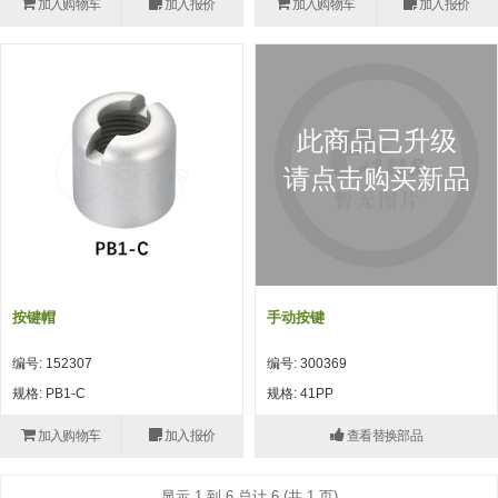
加入购物车
加入报价
加入购物车
加入报价
(26)
钢管端盖，钢管切割器，夹持器
立体框架铝型材 (9)
标准夹具
防转式金具(连接用、角度调整、
(14)
铝材端盖 (3)
标准夹具 (7)
配管部品・传感器
大型) (13)
连接块/支架 (160)
连接块组件 (5)
配管部品・传感器 (154)
其它商品 (20)
配管部品・传感器
此商品已升级
固定式/微型气缸用/调整器(其他)
基础框架 (47)
连接块 (16)
汇流板 (8)
其它商品
请点击购买新品
(16)
吸着框架 (8)
支架 (3)
接头 (49)
螺丝・螺母・垫片 (12)
轻量化·树脂部品
夹取模组 (28)
连接板 (14)
垫圈・气管接头・微型接头 (12)
其它非目录商品 (8)
轻量化·树脂部品(微型气缸) (2)
手动型快速交换用夹具
限位模组 (8)
垫块・垫片 (2)
气管・衬套 (24)
轻量化·树脂部品(吸着金具小型)
自动交换系统
按键帽
手动按键
(8)
螺母 (10)
气管剪刀・扎带・固定座 (9)
自动型快速交换用夹具
编号: 152307
编号: 300369
轻量化·树脂部品(汇流板) (4)
安装板・导轨・连接块・垫块・连
调节器・按键阀・手动按键 (6)
自动型快速交换用夹具-配件
规格: PB1-C
规格: 41PP
接板 (4)
轻量化·树脂部品(钢管连接器) (4)
调速阀 (5)
自动型快速交换用夹具(多关节机
加入购物车
加入报价
查看替换部品
基础框架模组 (18)
器人用)
电磁阀接头 (6)
显示 1 到 6 总计 6 (共 1 页)