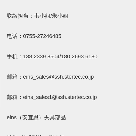
吸盘(附EP海绵)
电源通信10单元 (4)
联络担当：韦小姐/朱小姐
吸盘用配件(EP海绵、静电消除
片)
电话：
0755-27246485
特殊吸盘(薄钢板可用)
带金具吸盘(扁平真空式)
手机：
138 2339 8504/180 2693 6180
带金具吸盘(长圆式)
邮箱：
eins_sales@ssh.stertec.co.jp
带金具吸盘(波纹管式1.5段)
带金具吸盘(波纹管式2.5段)
邮箱：
eins_sales
1@ssh.stertec.co.jp
吸盘(薄钢板用)
交换用吸盘
eins（安宜思）夹具部品
吸着金具(细微型、微型)