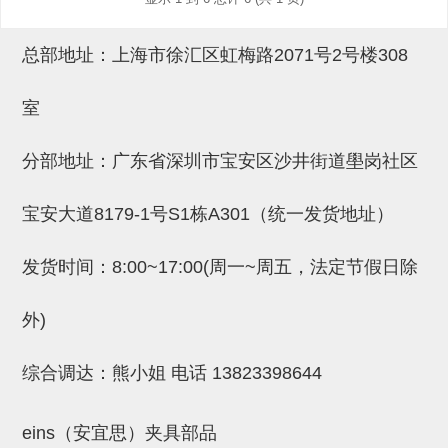
吸着模组 (7)
微型气缸
微型调节减压阀 (4)
夹取模组 (24)
矩形气缸
STAR传感器 (0)
总部地址：上海市徐汇区虹梅路2071号2号楼308
限位模组 (4)
微型气缸用配件
限位开关 (2)
室
立体框架SUS方钢・方钢端盖・
矩形气缸用配件
微型开关・限位开关 (6)
连接金具 (15)
水口夹具
L型安装版(限位开关用) (4)
分部地址：广东省深圳市宝安区沙井街道壆岗社区
机能夹具
自动开关(有接点・无接点) (1)
宝安大道8179-1号S1栋A301（统一发货地址）
缓冲材料
光电传感器 (2)
发货时间：8:00~17:00(周一~周五，法定节假日除
吸盘(嵌入式)
光电区域传感器 (1)
吸盘(螺丝固定式)
光纤 (2)
外)
吸盘(自由式&十字&蛇纹)
光放大器 (4)
综合调达：熊小姐 电话
13823398644
吸盘(TR&TRN)
水口夹具确认用 (1)
吸盘(附海绵)
AND基板 (4)
eins（安宜思）夹具部品