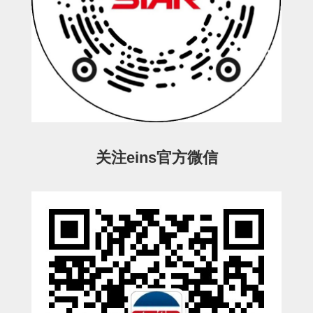
STAR传感器
限位开关
微型开关・限位开关
L型安装版(限位开关用)
自动开关(有接点・无接点)
光电传感器
关注eins官方微信
光电区域传感器
光纤
光放大器
水口夹具确认用
AND基板