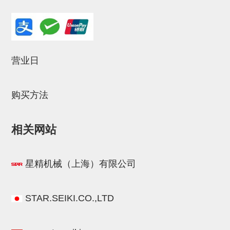
连接块
支架
连接板
营业日
垫块・垫片
螺母
购买方法
安装板・导轨・连接块・垫块・
相关网站
连接板
基础框架模组
星精机械（上海）有限公司
吸着模组
夹取模组
STAR.SEIKI.CO.,LTD
限位模组