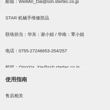
邮箱：
WeiMin_Dai@ssh.stertec.co.jp
连接块
支架
STAR 机械手维修部品
连接板
垫块・垫片
联络担当：华东：谢小姐 / 华南：覃小姐
螺母
电话：
0755-27246653-254/257
安装板・导轨・连接块・垫块・
连接板
邮箱：
QingXia_Xie@ssh.stertec.co.jp
基础框架模组
使用指南
吸着模组
邮箱：
Chuyin_Qin@ssh.stertec.co.jp
夹取模组
售后相关
限位模组