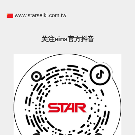
电源通信10单元
螺丝・螺母・垫片
www.starseiki.com.tw
其它非目录商品
轻量化·树脂部品(微型气缸)
关注eins官方抖音
轻量化·树脂部品(吸着金具小型)
轻量化·树脂部品(汇流板)
轻量化·树脂部品(钢管连接器)
STAR机械手维修部品
SP系列 (10)
CS/CZ系列 (14)
CY系列 (47)
VK系列 (2)
SP系列
ES(W)-SII系列 (11)
ESW-III系列 (4)
ES系列 (7)
EG(W)系列 (3)
SP-回转用 (1)
SP-前后用 (2)
SP-上下用 (7)
ES(W)-SII系列
ES(W)-SII-其他消耗品 (3)
ES(W)-SII-电磁阀用 (3)
ES(W)-SII-水口上下用 (5)
CS/CZ系列
CS/CZ-制品上下用 (4)
CS/CZ-姿势部用 (4)
CS/CZ-水口上下用 (4)
CS/CZ-电磁阀用 (2)
ESW-III系列