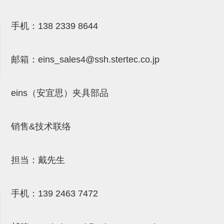
气剪备用刀片
NTH系列，NKH系列
手机：
138 2339 8644
钢管系列SUS钢管
邮箱：
eins_sales4@ssh.stertec.co.jp
钢管端盖，钢管切割器，夹持器
连接块/支架
eins（安宜思）夹具部品
基础框架
吸着框架
销售&技术联络
夹取模组
限位模组
担当：戴先生
立体框架铝型材
手机：
139 2463 7472
铝材端盖
连接块组件