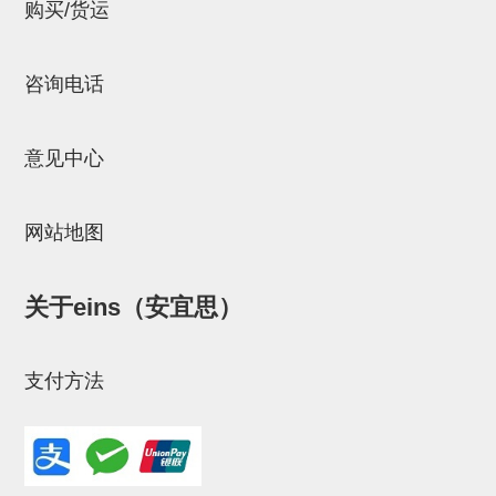
立体框架SUS方钢・方钢端盖・
购买/货运
连接金具
咨询电话
标准夹具
汇流板
意见中心
接头
垫圈・气管接头・微型接头
网站地图
气管・衬套
关于eins（安宜思）
气管剪刀・扎带・固定座
调节器・按键阀・手动按键
支付方法
调速阀
电磁阀接头
微型调节减压阀