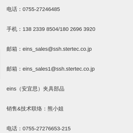
NW系列 (34)
微型气剪本体 (3)
NT系列 (13)
NB系列 (6)
气剪备用刀片 (29)
微型气剪备用刀片
电话：
0755-27246485
微型气剪备用刀片 (32)
剪刀安装部品 (3)
NS系列，NR系列，增压单元 (8)
水口剪刀单元，时间控制器 (2)
NTH系列，NKH系列 (5)
微型气剪用配件
手机：
138 2339 8504/180 2696 3920
微型气剪本体
剪刀安装部品
邮箱：
eins_sales@ssh.stertec.co.jp
NW快速交换部品
NT系列
邮箱：
eins_sales
1@ssh.stertec.co.jp
NS系列，NR系列，增压单元
气剪固定架，安装支架
eins（安宜思）夹具部品
NB系列
销售&技术联络：熊小姐
水口剪刀单元，时间控制器
气剪用备件
电话：
0755-27276653-215