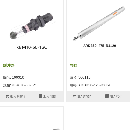
吸着模组 (7)
微型气缸
微型调节减压阀 (4)
夹取模组 (24)
矩形气缸
STAR传感器 (0)
限位模组 (4)
微型气缸用配件
限位开关 (2)
立体框架SUS方钢・方钢端盖・
矩形气缸用配件
微型开关・限位开关 (6)
连接金具 (15)
水口夹具
L型安装版(限位开关用) (4)
机能夹具
自动开关(有接点・无接点) (1)
缓冲器
气缸
缓冲材料
光电传感器 (2)
编号: 100316
编号: 500113
吸盘(嵌入式)
光电区域传感器 (1)
规格: KBM 10-50-12C
规格: ARDB50-475-R3120
吸盘(螺丝固定式)
光纤 (2)
加入购物车
加入报价
加入购物车
加入报价
吸盘(自由式&十字&蛇纹)
光放大器 (4)
吸盘(TR&TRN)
水口夹具确认用 (1)
吸盘(附海绵)
AND基板 (4)