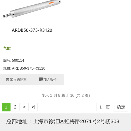
吸盘(附EP海绵)
电源通信10单元 (4)
吸盘用配件(EP海绵、静电消除
片)
特殊吸盘(薄钢板可用)
气缸
带金具吸盘(扁平真空式)
编号: 500114
带金具吸盘(长圆式)
规格: ARDB50-375-R3120
带金具吸盘(波纹管式1.5段)
加入购物车
加入报价
带金具吸盘(波纹管式2.5段)
显示 1 到 9 总计 16 (共 2 页)
吸盘(薄钢板用)
2
>
>|
1
页
确定
交换用吸盘
吸着金具(细微型、微型)
总部地址：上海市徐汇区虹梅路2071号2号楼308