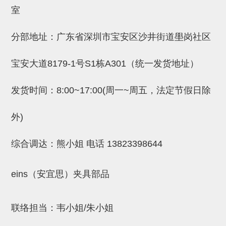
吸着金具(小型)
室
吸着金具(大型)
分部地址：广东省深圳市宝安区沙井街道壆岗社区
吸着金具(附保持机能)
防转式金具(细微型、微型、小型)
宝安大道8179-1号S1栋A301（统一发货地址）
防转式金具(连接用、角度调整、
发货时间：8:00~17:00(周一~周五，法定节假日除
大型)
外)
固定式/微型气缸用/调整器(其他)
吸盘套吸盘
综合调达：熊小姐 电话
13823398644
真空发生器、过滤器、确认阀
eins（安宜思）夹具部品
HNW系列
气剪
联络担当：韦小姐/朱小姐
HNW系列 (18)
微型气剪用配件 (6)
NW快速交换部品 (2)
气剪固定架，安装支架 (5)
气剪用备件 (0)
NW系列