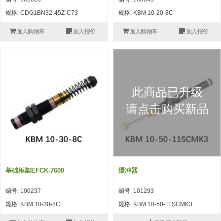
自动型快速交换用夹具(多关节机
抓取
规格: CDG1BN32-45Z-C73
规格: KBM 10-20-8C
(41)
器人用) (34)
微型·矩形·管型气缸 (55)
气缸配件 (55)
机能夹具 (143)
微型·矩形·管型气缸
加入购物车
加入报价
加入购物车
加入报价
微型气缸 (33)
矩形气缸 (19)
气缸配件
微型气缸用配件 (45)
矩形气缸用配件 (8)
机能夹具
水口夹具 (83)
机能夹具 (53)
缓冲材料 (7)
吸着
此商品已升级
吸盘 (356)
吸着金具 (120)
其他真空配件 (42)
吸盘
请点击购买新品
吸盘(嵌入式) (52)
吸盘(TR&TRN) (63)
吸盘用配件(EP海绵、静电消除片)
带金具吸盘(长圆式) (16)
吸盘(薄钢板用) (7)
吸着金具
(12)
吸盘(螺丝固定式) (6)
吸盘(附海绵) (10)
带金具吸盘(波纹管式1.5段) (19)
交换用吸盘 (85)
吸着金具(细微型、微型) (30)
其他真空配件
特殊吸盘(薄钢板可用) (8)
吸盘(自由式&十字&蛇纹) (17)
吸盘(附EP海绵) (6)
带金具吸盘(波纹管式2.5段) (20)
吸着金具(小型) (25)
吸盘套吸盘 (18)
剪切
基础框架EFCK-7600
缓冲器
带金具吸盘(扁平真空式) (30)
吸着金具(大型) (8)
真空发生器、过滤器、确认阀 (14)
气剪 (171)
框架・模组
编号: 100237
编号: 101293
吸着金具(附保持机能) (2)
钢管系列 (265)
型材系列・立体框架SUS (143)
标准夹具 (7)
钢管系列
规格: KBM 10-30-8C
规格: KBM 10-50-11SCMK3
防转式金具(细微型、微型、小型)
钢管系列SUS钢管 (0)
型材系列・立体框架SUS