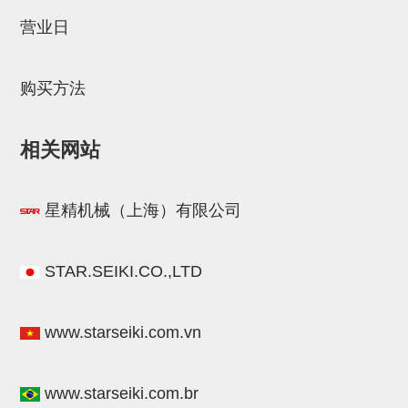
STAR传感器
营业日
限位开关
购买方法
微型开关・限位开关
L型安装版(限位开关用)
相关网站
自动开关(有接点・无接点)
光电传感器
星精机械（上海）有限公司
光电区域传感器
光纤
STAR.SEIKI.CO.,LTD
光放大器
www.starseiki.com.vn
水口夹具确认用
AND基板
www.starseiki.com.br