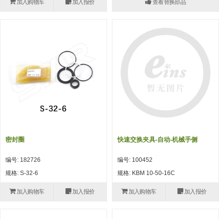
加入购物车
加入报价
查看替换部品
(26)
钢管端盖，钢管切割器，夹持器
立体框架铝型材 (9)
标准夹具
防转式金具(连接用、角度调整、
(14)
铝材端盖 (3)
标准夹具 (7)
配管部品・传感器
大型) (13)
连接块/支架 (160)
连接块组件 (5)
配管部品・传感器 (154)
其它商品 (20)
配管部品・传感器
固定式/微型气缸用/调整器(其他)
基础框架 (47)
连接块 (16)
汇流板 (8)
其它商品
(16)
吸着框架 (8)
支架 (3)
接头 (49)
螺丝・螺母・垫片 (12)
轻量化·树脂部品
夹取模组 (28)
连接板 (14)
垫圈・气管接头・微型接头 (12)
其它非目录商品 (8)
轻量化·树脂部品(微型气缸) (2)
手动型快速交换用夹具
限位模组 (8)
垫块・垫片 (2)
气管・衬套 (24)
轻量化·树脂部品(吸着金具小型)
自动交换系统
密封圈
快速交换夹具-自动-机械手侧
(8)
螺母 (10)
气管剪刀・扎带・固定座 (9)
自动型快速交换用夹具
编号: 182726
编号: 100452
轻量化·树脂部品(汇流板) (4)
安装板・导轨・连接块・垫块・连
调节器・按键阀・手动按键 (6)
自动型快速交换用夹具-配件
规格: S-32-6
规格: KBM 10-50-16C
接板 (4)
轻量化·树脂部品(钢管连接器) (4)
调速阀 (5)
自动型快速交换用夹具(多关节机
加入购物车
加入报价
加入购物车
加入报价
基础框架模组 (18)
器人用)
电磁阀接头 (6)