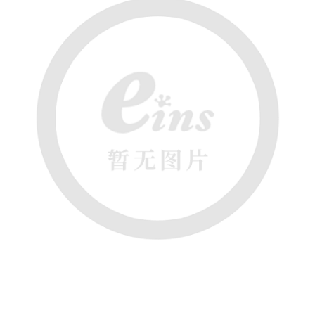
吸着模组 (7)
微型气缸
微型调节减压阀 (4)
夹取模组 (24)
矩形气缸
STAR传感器 (0)
限位模组 (4)
微型气缸用配件
限位开关 (2)
立体框架SUS方钢・方钢端盖・
矩形气缸用配件
微型开关・限位开关 (6)
连接金具 (15)
水口夹具
L型安装版(限位开关用) (4)
机能夹具
自动开关(有接点・无接点) (1)
缓冲材料
光电传感器 (2)
吸盘(嵌入式)
光电区域传感器 (1)
吸盘(螺丝固定式)
光纤 (2)
吸盘(自由式&十字&蛇纹)
光放大器 (4)
吸盘(TR&TRN)
水口夹具确认用 (1)
吸盘(附海绵)
AND基板 (4)