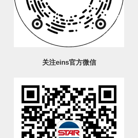
电源通信10单元
螺丝・螺母・垫片
其它非目录商品
轻量化·树脂部品(微型气缸)
轻量化·树脂部品(吸着金具小型)
轻量化·树脂部品(汇流板)
关注eins官方微信
轻量化·树脂部品(钢管连接器)
STAR机械手维修部品
SP系列 (10)
CS/CZ系列 (14)
CY系列 (47)
VK系列 (2)
SP系列
ES(W)-SII系列 (11)
ESW-III系列 (4)
ES系列 (7)
EG(W)系列 (3)
SP-回转用 (1)
SP-前后用 (2)
SP-上下用 (7)
ES(W)-SII系列
ES(W)-SII-其他消耗品 (3)
ES(W)-SII-电磁阀用 (3)
ES(W)-SII-水口上下用 (5)
CS/CZ系列
CS/CZ-制品上下用 (4)
CS/CZ-姿势部用 (4)
CS/CZ-水口上下用 (4)
CS/CZ-电磁阀用 (2)
ESW-III系列