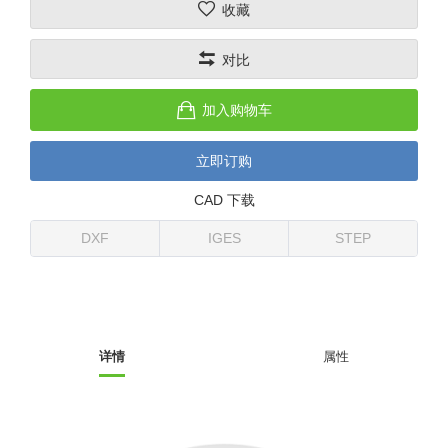
收藏
(26)
钢管端盖，钢管切割器，夹持器
立体框架铝型材 (9)
标准夹具
防转式金具(连接用、角度调整、
(14)
对比
铝材端盖 (3)
标准夹具 (7)
配管部品・传感器
大型) (13)
连接块/支架 (160)
连接块组件 (5)
配管部品・传感器 (154)
其它商品 (20)
配管部品・传感器
加入购物车
固定式/微型气缸用/调整器(其他)
基础框架 (47)
连接块 (16)
汇流板 (8)
其它商品
立即订购
(16)
吸着框架 (8)
支架 (3)
接头 (49)
螺丝・螺母・垫片 (12)
轻量化·树脂部品
CAD 下载
夹取模组 (28)
连接板 (14)
垫圈・气管接头・微型接头 (12)
其它非目录商品 (8)
轻量化·树脂部品(微型气缸) (2)
手动型快速交换用夹具
DXF
IGES
STEP
限位模组 (8)
垫块・垫片 (2)
气管・衬套 (24)
轻量化·树脂部品(吸着金具小型)
自动交换系统
(8)
螺母 (10)
气管剪刀・扎带・固定座 (9)
自动型快速交换用夹具
轻量化·树脂部品(汇流板) (4)
安装板・导轨・连接块・垫块・连
调节器・按键阀・手动按键 (6)
自动型快速交换用夹具-配件
详情
属性
接板 (4)
轻量化·树脂部品(钢管连接器) (4)
调速阀 (5)
自动型快速交换用夹具(多关节机
基础框架模组 (18)
器人用)
电磁阀接头 (6)