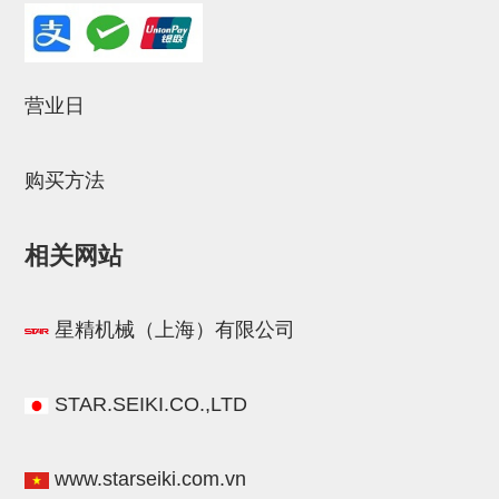
立体框架SUS方钢・方钢端盖・
连接金具
标准夹具
营业日
汇流板
接头
购买方法
垫圈・气管接头・微型接头
相关网站
气管・衬套
气管剪刀・扎带・固定座
星精机械（上海）有限公司
调节器・按键阀・手动按键
调速阀
STAR.SEIKI.CO.,LTD
电磁阀接头
www.starseiki.com.vn
微型调节减压阀