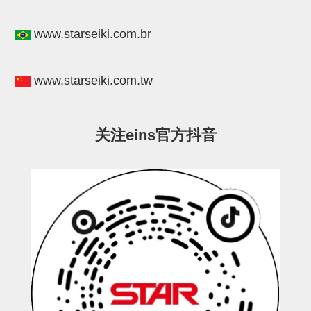
STAR传感器
www.starseiki.com.br
限位开关
微型开关・限位开关
www.starseiki.com.tw
L型安装版(限位开关用)
自动开关(有接点・无接点)
关注eins官方抖音
光电传感器
光电区域传感器
光纤
光放大器
水口夹具确认用
AND基板