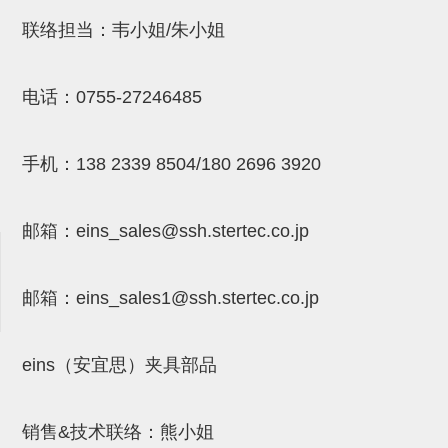
吸着金具(小型)
联络担当：韦小姐/朱小姐
吸着金具(大型)
吸着金具(附保持机能)
电话：
0755-27246485
防转式金具(细微型、微型、小型)
防转式金具(连接用、角度调整、
手机：
138 2339 8504/180 2696 3920
大型)
邮箱：
eins_sales@ssh.stertec.co.jp
固定式/微型气缸用/调整器(其他)
吸盘套吸盘
邮箱：
eins_sales
1@ssh.stertec.co.jp
真空发生器、过滤器、确认阀
HNW系列
eins（安宜思）夹具部品
气剪
HNW系列 (18)
微型气剪用配件 (6)
NW快速交换部品 (2)
气剪固定架，安装支架 (5)
气剪用备件 (0)
NW系列
销售&技术联络：熊小姐