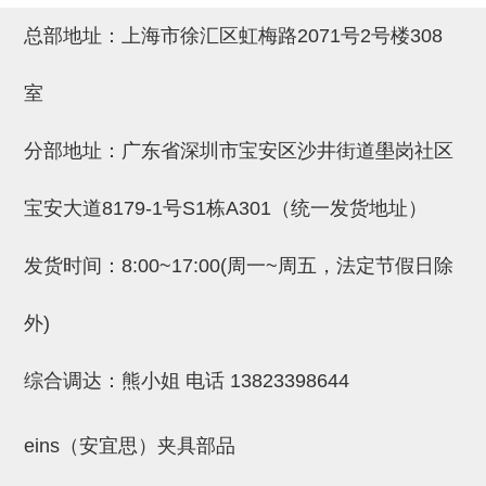
吸盘(附EP海绵)
电源通信10单元 (4)
总部地址：上海市徐汇区虹梅路2071号2号楼308
吸盘用配件(EP海绵、静电消除
室
片)
分部地址：广东省深圳市宝安区沙井街道壆岗社区
特殊吸盘(薄钢板可用)
带金具吸盘(扁平真空式)
宝安大道8179-1号S1栋A301（统一发货地址）
带金具吸盘(长圆式)
发货时间：8:00~17:00(周一~周五，法定节假日除
带金具吸盘(波纹管式1.5段)
带金具吸盘(波纹管式2.5段)
外)
吸盘(薄钢板用)
综合调达：熊小姐 电话
13823398644
交换用吸盘
eins（安宜思）夹具部品
吸着金具(细微型、微型)