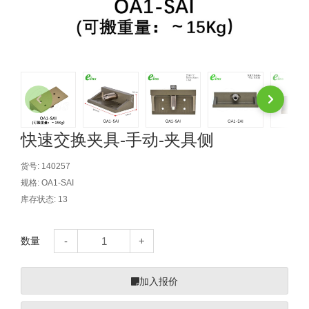
自动型快速交换用夹具(多关节机
抓取
(41)
器人用) (34)
微型·矩形·管型气缸 (55)
气缸配件 (55)
机能夹具 (143)
微型·矩形·管型气缸
微型气缸 (33)
矩形气缸 (19)
气缸配件
微型气缸用配件 (45)
矩形气缸用配件 (8)
机能夹具
水口夹具 (83)
机能夹具 (53)
缓冲材料 (7)
吸着
吸盘 (356)
吸着金具 (120)
其他真空配件 (42)
吸盘
快速交换夹具-手动-夹具侧
吸盘(嵌入式) (52)
吸盘(TR&TRN) (63)
吸盘用配件(EP海绵、静电消除片)
带金具吸盘(长圆式) (16)
吸盘(薄钢板用) (7)
吸着金具
货号:
140257
规格:
OA1-SAI
(12)
吸盘(螺丝固定式) (6)
吸盘(附海绵) (10)
带金具吸盘(波纹管式1.5段) (19)
交换用吸盘 (85)
吸着金具(细微型、微型) (30)
其他真空配件
库存状态:
13
特殊吸盘(薄钢板可用) (8)
吸盘(自由式&十字&蛇纹) (17)
吸盘(附EP海绵) (6)
带金具吸盘(波纹管式2.5段) (20)
吸着金具(小型) (25)
吸盘套吸盘 (18)
剪切
数量
带金具吸盘(扁平真空式) (30)
吸着金具(大型) (8)
真空发生器、过滤器、确认阀 (14)
气剪 (171)
框架・模组
吸着金具(附保持机能) (2)
钢管系列 (265)
型材系列・立体框架SUS (143)
标准夹具 (7)
钢管系列
加入报价
防转式金具(细微型、微型、小型)
钢管系列SUS钢管 (0)
型材系列・立体框架SUS