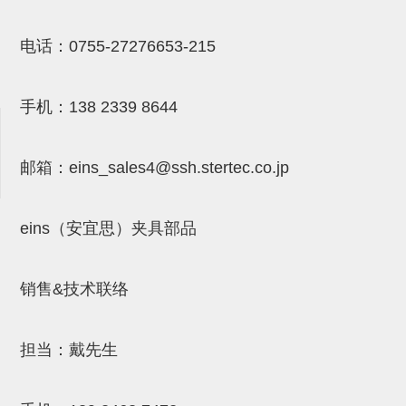
NW系列 (34)
微型气剪本体 (3)
NT系列 (13)
NB系列 (6)
气剪备用刀片 (29)
微型气剪备用刀片
电话：
0755-27276653-215
微型气剪备用刀片 (32)
剪刀安装部品 (3)
NS系列，NR系列，增压单元 (8)
水口剪刀单元，时间控制器 (2)
NTH系列，NKH系列 (5)
微型气剪用配件
微型气剪本体
手机：
138 2339 8644
剪刀安装部品
NW快速交换部品
邮箱：
eins_sales4@ssh.stertec.co.jp
NT系列
eins（安宜思）夹具部品
NS系列，NR系列，增压单元
气剪固定架，安装支架
销售&技术联络
NB系列
水口剪刀单元，时间控制器
担当：戴先生
气剪用备件