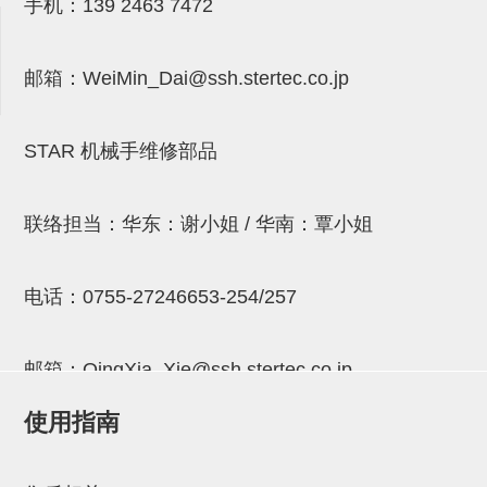
气剪备用刀片
手机：
139 2463 7472
NTH系列，NKH系列
邮箱：
WeiMin_Dai@ssh.stertec.co.jp
钢管系列SUS钢管
钢管端盖，钢管切割器，夹持器
STAR 机械手维修部品
连接块/支架
基础框架
联络担当：华东：谢小姐 / 华南：覃小姐
吸着框架
电话：
0755-27246653-254/257
夹取模组
限位模组
邮箱：
QingXia_Xie@ssh.stertec.co.jp
立体框架铝型材
使用指南
铝材端盖
邮箱：
Chuyin_Qin@ssh.stertec.co.jp
连接块组件