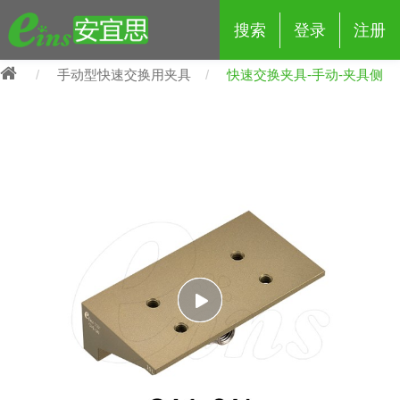
搜索
登录
注册
手动型快速交换用夹具
快速交换夹具-手动-夹具侧
eins夹具治具配件
夹具交换 (210)
吸着 (519)
框架・模组 (427)
轻量化·树脂部品 (18)
夹具交换
抓取 (264)
剪切 (171)
配管部品・传感器 (188)
自动化 (2)
手动夹具交换 (15)
手动夹具交换
自动交换系统 (14)
手动型快速交换用夹具 (15)
自动交换系统
自动夹具交换(注塑机机械手用)
自动交换系统 (14)
自动夹具交换(注塑机机械手用)
(139)
自动型快速交换用夹具 (59)
自动型快速交换用夹具-配件 (80)
自动夹具交换(多关节机器人用)
自动夹具交换(多关节机器人用)