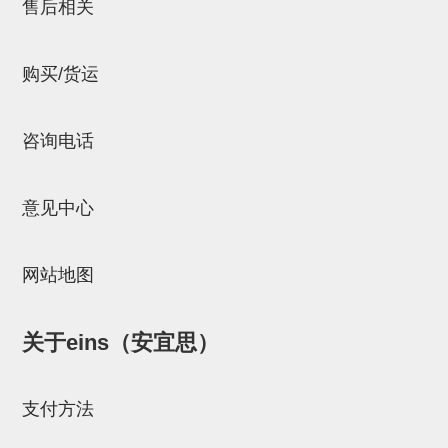
售后相关
连接块
支架
购买/货运
连接板
垫块・垫片
咨询电话
螺母
意见中心
安装板・导轨・连接块・垫块・
连接板
网站地图
基础框架模组
吸着模组
关于eins（安宜思）
夹取模组
支付方法
限位模组