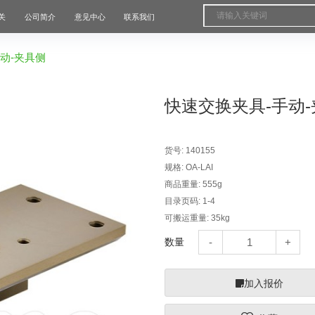
关
公司简介
意见中心
联系我们
动-夹具侧
快速交换夹具-手动
货号:
140155
规格:
OA-LAI
商品重量:
555g
目录页码:
1-4
可搬运重量:
35kg
数量
加入报价