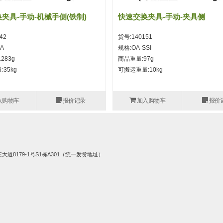
夹具-手动-机械手侧(铁制)
快速交换夹具-手动-夹具侧
42
货号:140151
A
规格:OA-SSI
283g
商品重量:97g
35kg
可搬运重量:10kg
入购物车
报价记录
加入购物车
报价
8179-1号S1栋A301（统一发货地址）