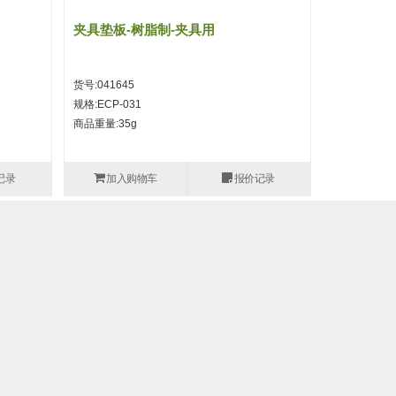
夹具垫板-树脂制-夹具用
快速交换夹
货号:140290
货号:041645
规格:OA1-SA
规格:ECP-031
商品重量:156
商品重量:35g
可搬运重量:15
记录
加入购物车
报价记录
加入