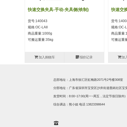
快速交换夹具-手动-夹具侧(铁制)
快速交换
货号:140043
货号:1400
规格:OC-LAII
规格:OC-L
商品重量:1000g
商品重量:1
可搬运重量:35kg
可搬运重量:
加入购物车
报价记录
加
总部地址：上海市徐汇区虹梅路2071号2号楼308室
分部地址：广东省深圳市宝安区沙井街道壆岗社区宝安大道
发货时间：8:00~17:00(周一~周五，法定节假日除外)
综合调达：熊小姐 电话
13823398644