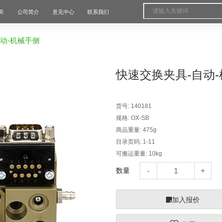
关
公司简介
意见中心
联系我们
动-机械手侧
快速交换夹具-自动
货号:
140181
规格:
OX-SB
商品重量:
475g
目录页码:
1-11
可搬运重量:
10kg
数量
加入报价